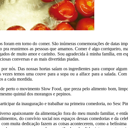
os foram em torno do comer. São inúmeras comemorações de datas impo
to pra reunirmos as pessoas que amamos. Comer é algo corriqueiro, ma
ados de muito amor e carinho. Sou agradecida à minha família, em e
ciosas conversas e as mais divertidas piadas.
por nós. Das nossas hortas saíam os ingredientes para compor algum 
 vezes temos uma couve para a sopa ou a alface para a salada. Com 
dos a cada mordida.
e perto o movimento Slow Food, que preza pelo alimento bom, limpo e 
 mesmo quintal dos morangos e pepinos.
participar da inauguração e trabalhar na primeira comedoria, no Sesc Pin
iverso apaixonante da alimentação fora do meu mundo familiar, e ent
s alimentos, do convívio social nos espaços dessas comedorias e da ce
 com muita dedicação fazem as coisas acontecerem, como a belíssima sala