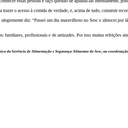
onhecer essas pessoas e faço questão de aplaudi-las intensamente, pois
trazer o acesso à comida de verdade, e, acima de tudo, construir recor
alegremente diz: “Passei um dia maravilhoso no Sesc e almocei por 
 familiares, profissionais e de amizades. Por isso muitas refeições ai
cnica da Gerência de Alimentação e Segurança Alimentar do Sesc, na coordenação