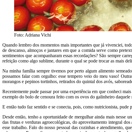
Foto: Adriana Vichi
Quando lembro dos momentos mais importantes que já vivenciei, tod
de descanso, almoços e jantares em que a comida serve como pretex
sentimentos que acompanharam essas recordações? São sempre carreg
refeição como algo sublime, durante o qual se pode trocar as mais deli
Na minha família sempre tivemos por perto algum alimento semeado 
possamos falar com orgulho: esse tempero veio do meu vaso! Outras
morangos e pepinos tortinhos, retirados do quintal dos avós, saborea
Recentemente pude passar por uma experiência em que conheci mais d
exemplo do bolo de cenoura feito com os ovos do galinheiro daquele
E então tudo faz sentido e se conecta, pois, como nutricionista, pude 
Desde então, tenho a oportunidade de mergulhar ainda mais nesse un
das frutas e verduras agroecológicas, do aproveitamento integral do
esse trabalho. Falo do nosso pessoal das cozinhas e atendimento, que