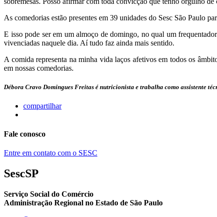
sobremesas. Posso afirmar com toda convicção que tenho orgulho de c
As comedorias estão presentes em 39 unidades do Sesc São Paulo para 
E isso pode ser em um almoço de domingo, no qual um frequentador 
vivenciadas naquele dia. Aí tudo faz ainda mais sentido.
A comida representa na minha vida laços afetivos em todos os âmbitos:
em nossas comedorias.
Débora Cravo Domingues Freitas é nutricionista e trabalha como assistente té
compartilhar
Fale conosco
Entre em contato com o SESC
SescSP
Serviço Social do Comércio
Administração Regional no Estado de São Paulo