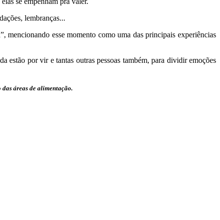
 elas se empenham pra valer.
dações, lembranças...
lá”, mencionando esse momento como uma das principais experiências
nda estão por vir e tantas outras pessoas também, para dividir emoções
 das áreas de alimentação.