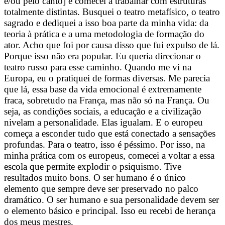
e/ou pelo canto] e comecei a trabalhar com estruturas
totalmente distintas. Busquei o teatro metafísico, o teatro
sagrado e dediquei a isso boa parte da minha vida: da
teoria à prática e a uma metodologia de formação do
ator. Acho que foi por causa disso que fui expulso de lá.
Porque isso não era popular. Eu queria direcionar o
teatro russo para esse caminho. Quando me vi na
Europa, eu o pratiquei de formas diversas. Me parecia
que lá, essa base da vida emocional é extremamente
fraca, sobretudo na França, mas não só na França. Ou
seja, as condições sociais, a educação e a civilização
nivelam a personalidade. Elas igualam. E o europeu
começa a esconder tudo que está conectado a sensações
profundas. Para o teatro, isso é péssimo. Por isso, na
minha prática com os europeus, comecei a voltar a essa
escola que permite explodir o psiquismo. Tive
resultados muito bons. O ser humano é o único
elemento que sempre deve ser preservado no palco
dramático. O ser humano e sua personalidade devem ser
o elemento básico e principal. Isso eu recebi de herança
dos meus mestres.