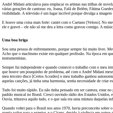
André Midani articulava para emplacar os artistas nas trilhas de nov
várias gerações de cantoras: eu, Joana, Fafá de Belém, Fátima Guedes,
visibilidade. A televisão é um lugar incrível porque divulga a imagem 
E houve uma coisa mais forte: cantei com o Caetano [Veloso]. No me
ele e gravei – ele não só me deu a letra como gravou comigo. A músi
Uma boa briga
Sou uma pessoa de enfrentamento, porque sempre fui muito livre. Meus
Acho que o machismo existe em qualquer profissão. Na época em que c
instrumentistas.
Sempre fui independente e quando comecei o trabalho com o meu irm
que houve um pouquinho de problema, até com o André Midani mesmo, 
meu terceiro disco [Certos Acordes] o meu trabalho ganhou autonom
aquelas canções, já tinha uma harmonia, sentia necessidade de criar e
Tudo foi muito rápido. Eu não tinha pensado em ser cantora, estar no p
padrão musical no Brasil. Cresci ouvindo rádio dos Estados Unidos, e
Ouvia, triturava aquilo tudo, e o que saía era uma mistura daquelas i
Quando voltei para o Brasil nos anos 1970, havia preconceito sobre o 
queria voltar para o exterior, e o Cícero, devido à vivência em outr