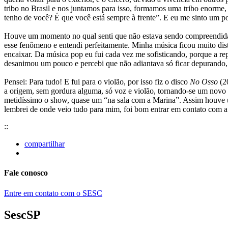
tribo no Brasil e nos juntamos para isso, formamos uma tribo enorme
tenho de você? É que você está sempre à frente”. E eu me sinto um p
Houve um momento no qual senti que não estava sendo compreendida m
esse fenômeno e entendi perfeitamente. Minha música ficou muito dist
encaixar. Da música pop eu fui cada vez me sofisticando, porque a r
desanimou um pouco e percebi que não adiantava só ficar depurando, 
Pensei: Para tudo! E fui para o violão, por isso fiz o disco
No Osso
(20
a origem, sem gordura alguma, só voz e violão, tornando-se um novo
metidíssimo o show, quase um “na sala com a Marina”. Assim houve u
lembrei de onde veio tudo para mim, foi bom entrar em contato com
::
compartilhar
Fale conosco
Entre em contato com o SESC
SescSP