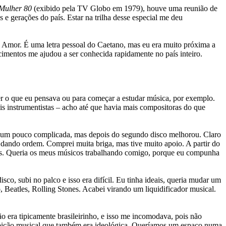
Mulher 80
(exibido pela TV Globo em 1979), houve uma reunião de
 e gerações do país. Estar na trilha desse especial me deu
 Amor. É uma letra pessoal do Caetano, mas eu era muito próxima a
imentos me ajudou a ser conhecida rapidamente no país inteiro.
zer o que eu pensava ou para começar a estudar música, por exemplo.
s instrumentistas – acho até que havia mais compositoras do que
 foi um pouco complicada, mas depois do segundo disco melhorou. Claro
ando ordem. Comprei muita briga, mas tive muito apoio. A partir do
es. Queria os meus músicos trabalhando comigo, porque eu compunha
sco, subi no palco e isso era difícil. Eu tinha ideais, queria mudar um
 Beatles, Rolling Stones. Acabei virando um liquidificador musical.
ão era tipicamente brasileirinho, e isso me incomodava, pois não
a ambição musical que também era ideológica. Queríamos um espaço numa