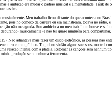
, mas a ambição era mudar o padrão musical e a mentalidade. Tárik de 
ouco assim.
usicalmente. Meu trabalho ficou distante do que acontecia no Brasil 
ante, pois no começo da carreira eu era mainstream, tocava no rádio, 
epetição não me agrada. Sou ambiciosa no meu trabalho e houve essa hor
depurando (musicalmente) e não ter quase ninguém para compartilhar, 
15). Não adiantava mais fazer um disco eletrônico, as pessoas não ent
 encontro com o público. Toquei no violão alguns sucessos, mostrei c
ma relação intensa com a plateia. Retomar as canções sem nenhum tip
 a minha produção sem nenhuma ferramenta.