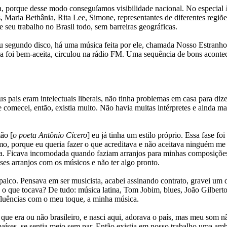
ela, porque desse modo conseguíamos visibilidade nacional. No especial
 Maria Bethânia, Rita Lee, Simone, representantes de diferentes regiões
e seu trabalho no Brasil todo, sem barreiras geográficas.
u segundo disco, há uma música feita por ele, chamada Nosso Estranho
ca foi bem-aceita, circulou na rádio FM. Uma sequência de bons acontec
 pais eram intelectuais liberais, não tinha problemas em casa para di
omecei, então, existia muito. Não havia muitas intérpretes e ainda mai
ão [
o poeta Antônio Cícero
] eu já tinha um estilo próprio. Essa fase
porque eu queria fazer o que acreditava e não aceitava ninguém me d
ia. Ficava incomodada quando faziam arranjos para minhas composiçõ
sses arranjos com os músicos e não ter algo pronto.
alco. Pensava em ser musicista, acabei assinando contrato, gravei um di
 o que tocava? De tudo: música latina, Tom Jobim, blues, João Gilberto,
nfluências com o meu toque, a minha música.
que era ou não brasileiro, e nasci aqui, adorava o país, mas meu som n
os países, se sentia meio sem par. Então existia em nosso trabalho um