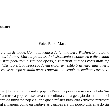
sileiro
Foto: Paulo-Mancini
 5 anos de idade. Com a mudança da família para Washington, o pai 
 os 12 anos, Marina fez aulas do instrumento e conheceu a diversidade
à música, ficou com a segunda opção, e se tornou uma das vozes mais re
“Eu não estava preocupada em expor um estilo brasileiro, mas queria 
estivesse representada nesse contexto”. A seguir, os melhores trechos.
1970
] foi o primeiro cantor pop do Brasil, depois viemos eu e o Lulu S
Já a música pop representava uma cultura e uma geração do mundo intei
arte do universo pop e queria que a música brasileira estivesse represe
al a maneira como eu cantava as canções era um pouco diferente do que 