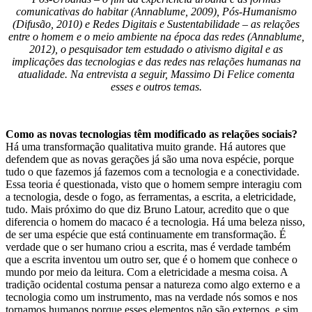
comunicativas do habitar (Annablume, 2009), Pós-Humanismo
(Difusão, 2010) e Redes Digitais e Sustentabilidade – as relações
entre o homem e o meio ambiente na época das redes (Annablume,
2012), o pesquisador tem estudado o ativismo digital e as
implicações das tecnologias e das redes nas relações humanas na
atualidade. Na entrevista a seguir, Massimo Di Felice comenta
esses e outros temas.
Como as novas tecnologias têm modificado as relações sociais?
Há uma transformação qualitativa muito grande. Há autores que
defendem que as novas gerações já são uma nova espécie, porque
tudo o que fazemos já fazemos com a tecnologia e a conectividade.
Essa teoria é questionada, visto que o homem sempre interagiu com
a tecnologia, desde o fogo, as ferramentas, a escrita, a eletricidade,
tudo. Mais próximo do que diz Bruno Latour, acredito que o que
diferencia o homem do macaco é a tecnologia. Há uma beleza nisso,
de ser uma espécie que está continuamente em transformação. É
verdade que o ser humano criou a escrita, mas é verdade também
que a escrita inventou um outro ser, que é o homem que conhece o
mundo por meio da leitura. Com a eletricidade a mesma coisa. A
tradição ocidental costuma pensar a natureza como algo externo e a
tecnologia como um instrumento, mas na verdade nós somos e nos
tornamos humanos porque esses elementos não são externos, e sim