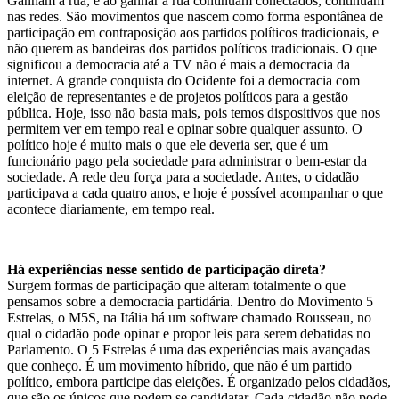
Ganham a rua, e ao ganhar a rua continuam conectados, continuam
nas redes. São movimentos que nascem como forma espontânea de
participação em contraposição aos partidos políticos tradicionais, e
não querem as bandeiras dos partidos políticos tradicionais. O que
significou a democracia até a TV não é mais a democracia da
internet. A grande conquista do Ocidente foi a democracia com
eleição de representantes e de projetos políticos para a gestão
pública. Hoje, isso não basta mais, pois temos dispositivos que nos
permitem ver em tempo real e opinar sobre qualquer assunto. O
político hoje é muito mais o que ele deveria ser, que é um
funcionário pago pela sociedade para administrar o bem-estar da
sociedade. A rede deu força para a sociedade. Antes, o cidadão
participava a cada quatro anos, e hoje é possível acompanhar o que
acontece diariamente, em tempo real.
Há experiências nesse sentido de participação direta?
Surgem formas de participação que alteram totalmente o que
pensamos sobre a democracia partidária. Dentro do Movimento 5
Estrelas, o M5S, na Itália há um software chamado Rousseau, no
qual o cidadão pode opinar e propor leis para serem debatidas no
Parlamento. O 5 Estrelas é uma das experiências mais avançadas
que conheço. É um movimento híbrido, que não é um partido
político, embora participe das eleições. É organizado pelos cidadãos,
que são os únicos que podem se candidatar. Cada cidadão não pode