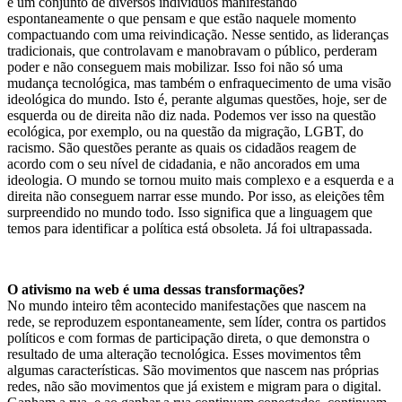
é um conjunto de diversos indivíduos manifestando
espontaneamente o que pensam e que estão naquele momento
compactuando com uma reivindicação. Nesse sentido, as lideranças
tradicionais, que controlavam e manobravam o público, perderam
poder e não conseguem mais mobilizar. Isso foi não só uma
mudança tecnológica, mas também o enfraquecimento de uma visão
ideológica do mundo. Isto é, perante algumas questões, hoje, ser de
esquerda ou de direita não diz nada. Podemos ver isso na questão
ecológica, por exemplo, ou na questão da migração, LGBT, do
racismo. São questões perante as quais os cidadãos reagem de
acordo com o seu nível de cidadania, e não ancorados em uma
ideologia. O mundo se tornou muito mais complexo e a esquerda e a
direita não conseguem narrar esse mundo. Por isso, as eleições têm
surpreendido no mundo todo. Isso significa que a linguagem que
temos para identificar a política está obsoleta. Já foi ultrapassada.
O ativismo na web é uma dessas transformações?
No mundo inteiro têm acontecido manifestações que nascem na
rede, se reproduzem espontaneamente, sem líder, contra os partidos
políticos e com formas de participação direta, o que demonstra o
resultado de uma alteração tecnológica. Esses movimentos têm
algumas características. São movimentos que nascem nas próprias
redes, não são movimentos que já existem e migram para o digital.