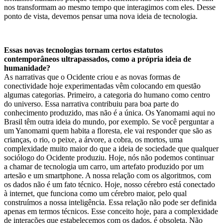
nos transformam ao mesmo tempo que interagimos com eles. Desse
ponto de vista, devemos pensar uma nova ideia de tecnologia.
Essas novas tecnologias tornam certos estatutos
contemporâneos ultrapassados, como a própria ideia de
humanidade?
As narrativas que o Ocidente criou e as novas formas de
conectividade hoje experimentadas vêm colocando em questão
algumas categorias. Primeiro, a categoria do humano como centro
do universo. Essa narrativa contribuiu para boa parte do
conhecimento produzido, mas não é a única. Os Yanomami aqui no
Brasil têm outra ideia do mundo, por exemplo. Se você perguntar a
um Yanomami quem habita a floresta, ele vai responder que são as
crianças, o rio, o peixe, a árvore, a cobra, os mortos, uma
complexidade muito maior do que a ideia de sociedade que qualquer
sociólogo do Ocidente produziu. Hoje, nós não podemos continuar
a chamar de tecnologia um carro, um artefato produzido por um
artesão e um smartphone. A nossa relação com os algoritmos, com
os dados não é um fato técnico. Hoje, nosso cérebro está conectado
à internet, que funciona como um cérebro maior, pelo qual
construímos a nossa inteligência. Essa relação não pode ser definida
apenas em termos técnicos. Esse conceito hoje, para a complexidade
de interações que estabelecemos com os dados, é obsoleta. Não