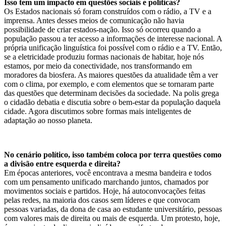
Isso tem um impacto em questões sociais e políticas?
Os Estados nacionais só foram construídos com o rádio, a TV e a
imprensa. Antes desses meios de comunicação não havia
possibilidade de criar estados-nação. Isso só ocorreu quando a
população passou a ter acesso a informações de interesse nacional. A
própria unificação linguística foi possível com o rádio e a TV. Então,
se a eletricidade produziu formas nacionais de habitar, hoje nós
estamos, por meio da conectividade, nos transformando em
moradores da biosfera. As maiores questões da atualidade têm a ver
com o clima, por exemplo, e com elementos que se tornaram parte
das questões que determinam decisões da sociedade. Na polis grega
o cidadão debatia e discutia sobre o bem-estar da população daquela
cidade. Agora discutimos sobre formas mais inteligentes de
adaptação ao nosso planeta.
No cenário político, isso também coloca por terra questões como
a divisão entre esquerda e direita?
Em épocas anteriores, você encontrava a mesma bandeira e todos
com um pensamento unificado marchando juntos, chamados por
movimentos sociais e partidos. Hoje, há autoconvocações feitas
pelas redes, na maioria dos casos sem líderes e que convocam
pessoas variadas, da dona de casa ao estudante universitário, pessoas
com valores mais de direita ou mais de esquerda. Um protesto, hoje,