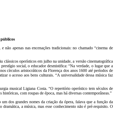
 públicos
tos, e não apenas nas encenações tradicionais: no chamado “cinema de
clássicos operísticos em julho na unidade, a versão cinematográfica
 prestígio social, o educador desmistifica: “Na verdade, o lugar que a
os círculos aristocráticos da Florença dos anos 1600 até períodos de
izar o acesso aos bens culturais. “A universalidade dessa música faz
gia musical Ligiana Costa. “O repertório operístico tem séculos de
ns históricas, com roupas de época, mas há diversas contemporâneas.”
do um dos grandes nomes da criação da ópera, falava que a função da
ção dramática, a música, mas esse conhecimento não é pré-requisito. O