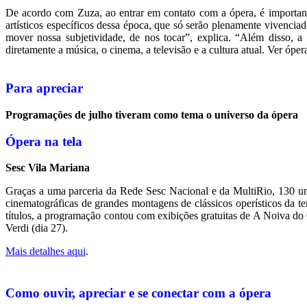
De acordo com Zuza, ao entrar em contato com a ópera, é important
artísticos específicos dessa época, que só serão plenamente vivencia
mover nossa subjetividade, de nos tocar”, explica. “Além disso, a
diretamente a música, o cinema, a televisão e a cultura atual. Ver ó
Para apreciar
Programações de julho tiveram como tema o universo da ópera
Ópera na tela
Sesc Vila Mariana
Graças a uma parceria da Rede Sesc Nacional e da MultiRio, 130 uni
cinematográficas de grandes montagens de clássicos operísticos da t
títulos, a programação contou com exibições gratuitas de A Noiva do 
Verdi (dia 27).
Mais detalhes aqui
.
Como ouvir, apreciar e se conectar com a ópera