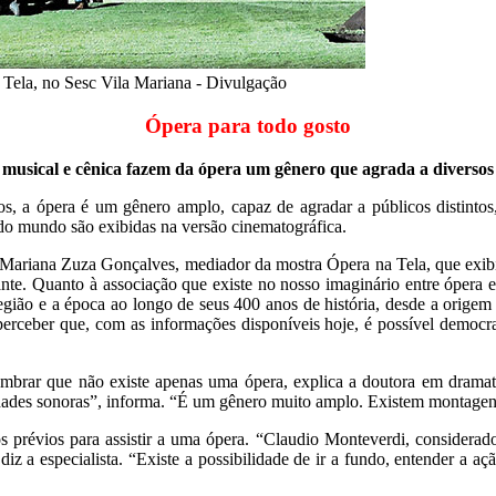
Tela, no Sesc Vila Mariana - Divulgação
Ópera para todo gosto
musical e cênica fazem da ópera um gênero que agrada a diversos
ticos, a ópera é um gênero amplo, capaz de agradar a públicos distin
do mundo são exibidas na versão cinematográfica.
ariana Zuza Gonçalves, mediador da mostra Ópera na Tela, que exibiu 
ante. Quanto à associação que existe no nosso imaginário entre ópera e
gião e a época ao longo de seus 400 anos de história, desde a origem n
rceber que, com as informações disponíveis hoje, é possível democrat
mbrar que não existe apenas uma ópera, explica a doutora em dramatur
ilidades sonoras”, informa. “É um gênero muito amplo. Existem montage
s prévios para assistir a uma ópera. “Claudio Monteverdi, considera
diz a especialista. “Existe a possibilidade de ir a fundo, entender a a