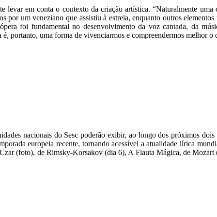
e levar em conta o contexto da criação artística. “Naturalmente uma 
dos por um veneziano que assistiu à estreia, enquanto outros elementos 
 ópera foi fundamental no desenvolvimento da voz cantada, da música
pera é, portanto, uma forma de vivenciarmos e compreendermos melhor o
dades nacionais do Sesc poderão exibir, ao longo dos próximos dois a
emporada europeia recente, tornando acessível a atualidade lírica mund
Czar (foto), de Rimsky-Korsakov (dia 6), A Flauta Mágica, de Mozart (d