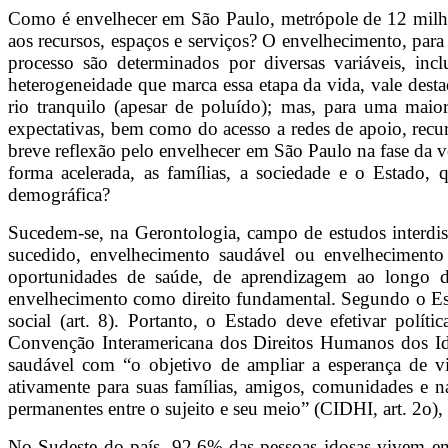
Como é envelhecer em São Paulo, metrópole de 12 milhões
aos recursos, espaços e serviços? O envelhecimento, par
processo são determinados por diversas variáveis, incl
heterogeneidade que marca essa etapa da vida, vale dest
rio tranquilo (apesar de poluído); mas, para uma maior
expectativas, bem como do acesso a redes de apoio, recu
breve reflexão pelo envelhecer em São Paulo na fase da 
forma acelerada, as famílias, a sociedade e o Estado,
demográfica?
Sucedem-se, na Gerontologia, campo de estudos interdis
sucedido, envelhecimento saudável ou envelhecimento
oportunidades de saúde, de aprendizagem ao longo da 
envelhecimento como direito fundamental. Segundo o Esta
social (art. 8). Portanto, o Estado deve efetivar pol
Convenção Interamericana dos Direitos Humanos dos Idos
saudável com “o objetivo de ampliar a esperança de vi
ativamente para suas famílias, amigos, comunidades e na
permanentes entre o sujeito e seu meio” (CIDHI, art. 2o)
No Sudeste do país, 92,6% das pessoas idosas vivem e