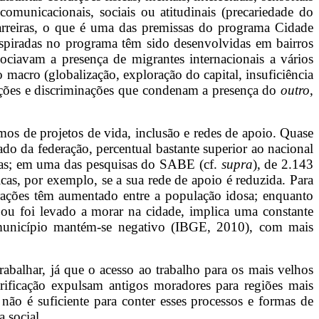
omunicacionais, sociais ou atitudinais (precariedade do
barreiras, o que é uma das premissas do programa Cidade
spiradas no programa têm sido desenvolvidas em bairros
ociavam a presença de migrantes internacionais a vários
 macro (globalização, exploração do capital, insuficiência
izações e discriminações que condenam a presença do
outro
,
os de projetos de vida, inclusão e redes de apoio. Quase
o da federação, percentual bastante superior ao nacional
iras; em uma das pesquisas do SABE (cf.
supra
), de 2.143
cas, por exemplo, se a sua rede de apoio é reduzida. Para
rações têm aumentado entre a população idosa; enquanto
ou foi levado a morar na cidade, implica uma constante
o município mantém-se negativo (IBGE, 2010), com mais
abalhar, já que o acesso ao trabalho para os mais velhos
trificação expulsam antigos moradores para regiões mais
não é suficiente para conter esses processos e formas de
 social.