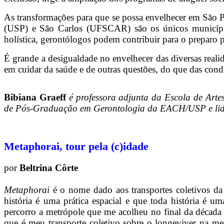
As transformações para que se possa envelhecer em São P
(USP) e São Carlos (UFSCAR) são os únicos município
holística, gerontólogos podem contribuir para o preparo p
É grande a desigualdade no envelhecer das diversas real
em cuidar da saúde e de outras questões, do que das condi
Bibiana Graeff
é professora adjunta da Escola de Ar
de Pós-Graduação em Gerontologia da EACH/USP e lider
Metaphorai, tour pela (c)idade
por
Beltrina Côrte
Metaphorai
é o nome dado aos transportes coletivos d
história é uma prática espacial e que toda história é u
percorro a metrópole que me acolheu no final da década
que é meu transporte coletivo sobre o longeviver na me