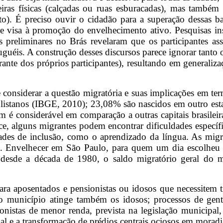
ras físicas (calçadas ou ruas esburacadas), mas também c
ito). É preciso ouvir o cidadão para a superação dessas 
visa à promoção do envelhecimento ativo. Pesquisas in
reliminares no Brás revelaram que os participantes ass
guéis. A construção desses discursos parece ignorar tanto o
grante dos próprios participantes), resultando em general
considerar a questão migratória e suas implicações em term
istanos (IBGE, 2010); 23,08% são nascidos em outro estad
m é considerável em comparação a outras capitais brasile
ice, alguns migrantes podem encontrar dificuldades específi
des de inclusão, como o aprendizado da língua. As mig
e. Envelhecer em São Paulo, para quem um dia escolheu 
ás, desde a década de 1980, o saldo migratório geral d
ra aposentados e pensionistas ou idosos que necessitem tr
no município atinge também os idosos; processos de gen
onistas de menor renda, prevista na legislação municipal, 
l e a transformação de prédios centrais ociosos em moradia