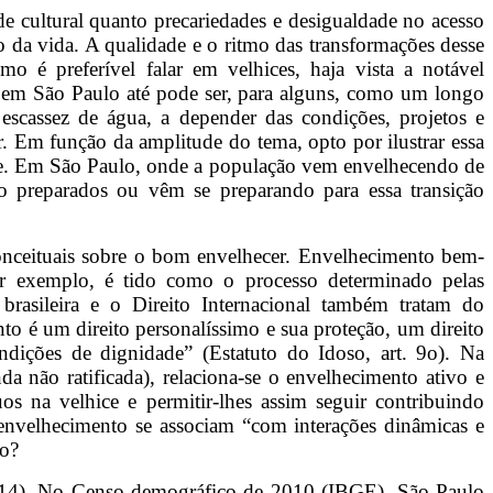
e cultural quanto precariedades e desigualdade no acesso
 da vida. A qualidade e o ritmo das transformações desse
mo é preferível falar em velhices, haja vista a notável
er em São Paulo até pode ser, para alguns, como um longo
 escassez de água, a depender das condições, projetos e
. Em função da amplitude do tema, opto por ilustrar essa
dade. Em São Paulo, onde a população vem envelhecendo de
ão preparados ou vêm se preparando para essa transição
conceituais sobre o bom envelhecer. Envelhecimento bem-
or exemplo, é tido como o processo determinado pelas
brasileira e o Direito Internacional também tratam do
o é um direito personalíssimo e sua proteção, um direito
ndições de dignidade” (Estatuto do Idoso, art. 9o). Na
 não ratificada), relaciona-se o envelhecimento ativo e
s na velhice e permitir-lhes assim seguir contribuindo
 envelhecimento se associam “com interações dinâmicas e
vo?
2014). No Censo demográfico de 2010 (IBGE), São Paulo