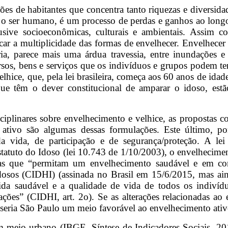
 de habitantes que concentra tanto riquezas e diversidad
a o ser humano, é um processo de perdas e ganhos ao longo
usive socioeconômicas, culturais e ambientais. Assim co
acar a multiplicidade das formas de envelhecer. Envelhec
ia, parece mais uma árdua travessia, entre inundações e
rsos, bens e serviços que os indivíduos e grupos podem ter
velhice, que, pela lei brasileira, começa aos 60 anos de i
 que têm o dever constitucional de amparar o idoso, est
ciplinares sobre envelhecimento e velhice, as propostas 
 ativo são algumas dessas formulações. Este último, p
vida, de participação e de segurança/proteção. A lei 
tuto do Idoso (lei 10.743 de 1/10/2003), o envelheciment
íticas que “permitam um envelhecimento saudável e em co
os (CIDHI) (assinada no Brasil em 15/6/2015, mas ainda
da saudável e a qualidade de vida de todos os indivíduo
ções” (CIDHI, art. 2o). Se as alterações relacionadas ao
, seria São Paulo um meio favorável ao envelhecimento ati
m meio urbano (IBGE, Síntese de Indicadores Sociais, 