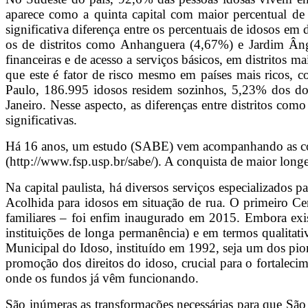
aparece como a quinta capital com maior percentual de
significativa diferença entre os percentuais de idosos em
os de distritos como Anhanguera (4,67%) e Jardim Âng
financeiras e de acesso a serviços básicos, em distritos 
que este é fator de risco mesmo em países mais ricos
Paulo, 186.995 idosos residem sozinhos, 5,23% dos dom
Janeiro. Nesse aspecto, as diferenças entre distritos 
significativas.
Há 16 anos, um estudo (SABE) vem acompanhando as cond
(http://www.fsp.usp.br/sabe/). A conquista de maior long
Na capital paulista, há diversos serviços especializados
Acolhida para idosos em situação de rua. O primeiro Ce
familiares – foi enfim inaugurado em 2015. Embora exist
instituições de longa permanência) e em termos qualitat
Municipal do Idoso, instituído em 1992, seja um dos pio
promoção dos direitos do idoso, crucial para o fortaleci
onde os fundos já vêm funcionando.
São inúmeras as transformações necessárias para que São Pa