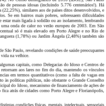
o de pessoas idosas (incluindo 5.776 centenários!). Há
a (22,25%), similares aos de países ditos desenvolvidos, e
s. Se em bairros mais pobres, sobressaem dificuldades
de estar mais ligada à solidão ou ao isolamento, lembrando
em uma onda de calor no verão europeu de 2003. Em São
rcentual só é mais elevado em Porto Alegre e no Rio de
 Anhanguera (1,78%) ou Jardim Ângela (2,48%) também são
e São Paulo, revelando condições de saúde preocupantes
vida na velhice.
m algumas capitais, como Delegacias do Idoso e Centros de
 retornam aos lares no fim do dia, mantendo os vínculos
ências em termos quantitativos (como a falta de vagas em
to às políticas públicas, não obstante o Grande Conselho
nicipal do Idoso, mecanismo de financiamento de ações de
 fica atrás de cidades como Porto Alegre e Florianópolis,
tintas condições físicas, mentais, intelectuais, sensoriais