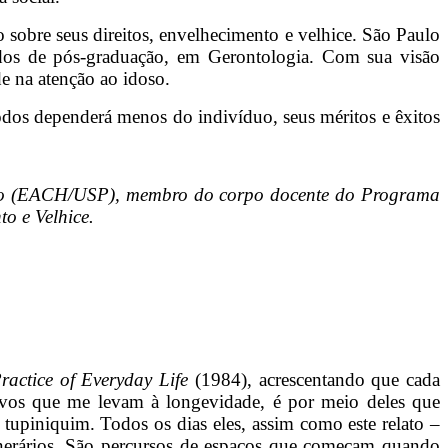
obre seus direitos, envelhecimento e velhice. São Paulo
dos de pós-graduação, em Gerontologia. Com sua visão
de na atenção ao idoso.
odos dependerá menos do indivíduo, seus méritos e êxitos
aulo (EACH/USP), membro do corpo docente do Programa
o e Velhice.
ractice of Everyday Life
(1984), acrescentando que cada
letivos que me levam à longevidade, é por meio deles que
upiniquim. Todos os dias eles, assim como este relato –
tinerários. São percursos de espaços que começam quando