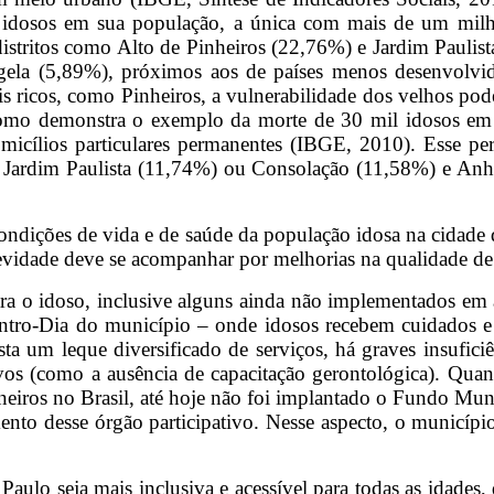
 idosos em sua população, a única com mais de um milhã
 distritos como Alto de Pinheiros (22,76%) e Jardim Paulist
ela (5,89%), próximos aos de países menos desenvolvido
mais ricos, como Pinheiros, a vulnerabilidade dos velhos po
, como demonstra o exemplo da morte de 30 mil idosos 
icílios particulares permanentes (IBGE, 2010). Esse pe
como Jardim Paulista (11,74%) ou Consolação (11,58%) e
ições de vida e de saúde da população idosa na cidade d
evidade deve se acompanhar por melhorias na qualidade de 
 para o idoso, inclusive alguns ainda não implementados e
ntro-Dia do município – onde idosos recebem cuidados e
a um leque diversificado de serviços, há graves insufici
ivos (como a ausência de capacitação gerontológica). Quan
neiros no Brasil, até hoje não foi implantado o Fundo Mu
mento desse órgão participativo. Nesse aspecto, o município
ulo seja mais inclusiva e acessível para todas as idades, dis