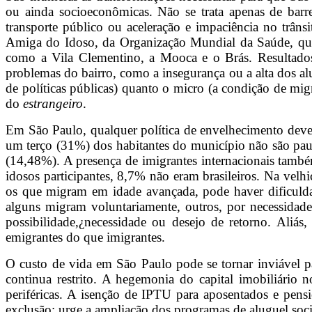
ou ainda socioeconômicas. Não se trata apenas de barrei
transporte público ou aceleração e impaciência no trâns
Amiga do Idoso, da Organização Mundial da Saúde, que 
como a Vila Clementino, a Mooca e o Brás. Resultados p
problemas do bairro, como a insegurança ou a alta dos alu
de políticas públicas) quanto o micro (a condição de mi
do
estrangeiro
.
Em São Paulo, qualquer política de envelhecimento deve 
um terço (31%) dos habitantes do município não são paul
(14,48%). A presença de imigrantes internacionais també
idosos participantes, 8,7% não eram brasileiros. Na velh
os que migram em idade avançada, pode haver dificulda
alguns migram voluntariamente, outros, por necessidad
possibilidade,¿necessidade ou desejo de retorno. Ali
emigrantes do que imigrantes.
O custo de vida em São Paulo pode se tornar inviável pa
continua restrito. A hegemonia do capital imobiliário 
periféricas. A isenção de IPTU para aposentados e pensi
exclusão; urge a ampliação dos programas de aluguel socia