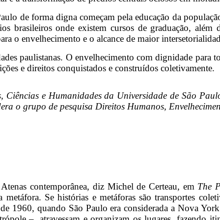
aulo de forma digna começam pela educação da população s
s brasileiros onde existem cursos de graduação, além 
ara o envelhecimento e o alcance de maior intersetorialida
idades paulistanas. O envelhecimento com dignidade para t
ções e direitos conquistados e construídos coletivamente.
tes, Ciências e Humanidades da Universidade de São P
a o grupo de pesquisa Direitos Humanos, Envelheciment
a Atenas contemporânea, diz Michel de Certeau, em
The P
ma metáfora. Se histórias e metáforas são transportes co
 de 1960, quando São Paulo era considerada a Nova York t
trópole –, atravessam e organizam os lugares, fazendo i