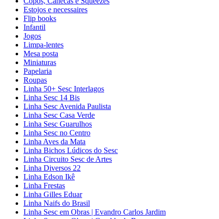
Copos, Canecas e Squeezes
Estojos e necessaires
Flip books
Infantil
Jogos
Limpa-lentes
Mesa posta
Miniaturas
Papelaria
Roupas
Linha 50+ Sesc Interlagos
Linha Sesc 14 Bis
Linha Sesc Avenida Paulista
Linha Sesc Casa Verde
Linha Sesc Guarulhos
Linha Sesc no Centro
Linha Aves da Mata
Linha Bichos Lúdicos do Sesc
Linha Circuito Sesc de Artes
Linha Diversos 22
Linha Edson Ikê
Linha Frestas
Linha Gilles Eduar
Linha Naifs do Brasil
Linha Sesc em Obras | Evandro Carlos Jardim