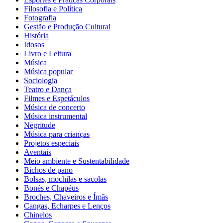
Filosofia e Política
Fotografia
Gestão e Produção Cultural
História
Idosos
Livro e Leitura
Música
Música popular
Sociologia
Teatro e Dança
Filmes e Espetáculos
Música de concerto
Música instrumental
Negritude
Música para crianças
Projetos especiais
Aventais
Meio ambiente e Sustentabilidade
Bichos de pano
Bolsas, mochilas e sacolas
Bonés e Chapéus
Broches, Chaveiros e Ímãs
Cangas, Echarpes e Lenços
Chinelos