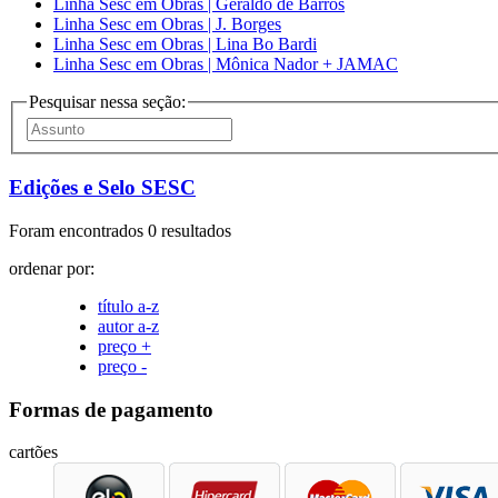
Linha Sesc em Obras | Geraldo de Barros
Linha Sesc em Obras | J. Borges
Linha Sesc em Obras | Lina Bo Bardi
Linha Sesc em Obras | Mônica Nador + JAMAC
Pesquisar nessa seção:
Edições e Selo SESC
Foram encontrados 0 resultados
ordenar por:
título a-z
autor a-z
preço +
preço -
Formas de pagamento
cartões