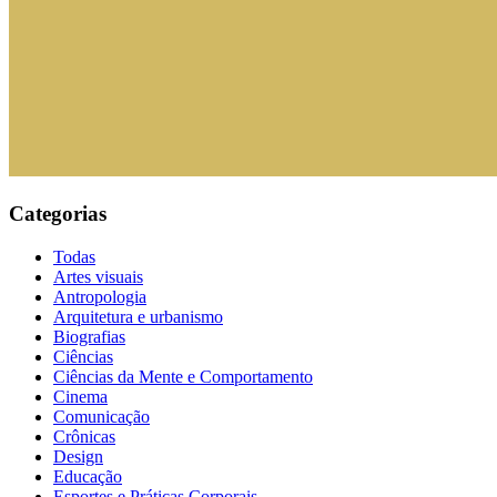
Categorias
Todas
Artes visuais
Antropologia
Arquitetura e urbanismo
Biografias
Ciências
Ciências da Mente e Comportamento
Cinema
Comunicação
Crônicas
Design
Educação
Esportes e Práticas Corporais