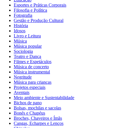
Esportes e Práticas Corporais
Filosofia e Política
Fotografia
Gestão e Produção Cultural
História
Idosos
Livro e Leitura
Música
Música popular
Sociologia
Teatro e Dança
Filmes e Espetáculos
Música de concerto
Música instrumental
Negritude
Música para crianças
Projetos especiais
Aventais
Meio ambiente e Sustentabilidade
Bichos de pano
Bolsas, mochilas e sacolas
Bonés e Chapéus
Broches, Chaveiros e Ímãs
Cangas, Echarpes e Lenços