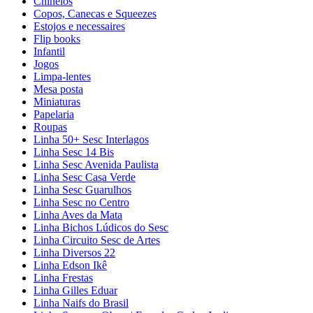
Chinelos
Copos, Canecas e Squeezes
Estojos e necessaires
Flip books
Infantil
Jogos
Limpa-lentes
Mesa posta
Miniaturas
Papelaria
Roupas
Linha 50+ Sesc Interlagos
Linha Sesc 14 Bis
Linha Sesc Avenida Paulista
Linha Sesc Casa Verde
Linha Sesc Guarulhos
Linha Sesc no Centro
Linha Aves da Mata
Linha Bichos Lúdicos do Sesc
Linha Circuito Sesc de Artes
Linha Diversos 22
Linha Edson Ikê
Linha Frestas
Linha Gilles Eduar
Linha Naifs do Brasil