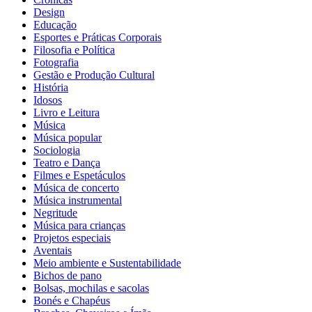
Design
Educação
Esportes e Práticas Corporais
Filosofia e Política
Fotografia
Gestão e Produção Cultural
História
Idosos
Livro e Leitura
Música
Música popular
Sociologia
Teatro e Dança
Filmes e Espetáculos
Música de concerto
Música instrumental
Negritude
Música para crianças
Projetos especiais
Aventais
Meio ambiente e Sustentabilidade
Bichos de pano
Bolsas, mochilas e sacolas
Bonés e Chapéus