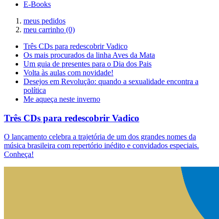
E-Books
meus pedidos
meu carrinho
(0)
Três CDs para redescobrir Vadico
Os mais procurados da linha Aves da Mata
Um guia de presentes para o Dia dos Pais
Volta às aulas com novidade!
Desejos em Revolução: quando a sexualidade encontra a
política
Me aqueça neste inverno
Três CDs para redescobrir Vadico
O lançamento celebra a trajetória de um dos grandes nomes da
música brasileira com repertório inédito e convidados especiais.
Conheça!