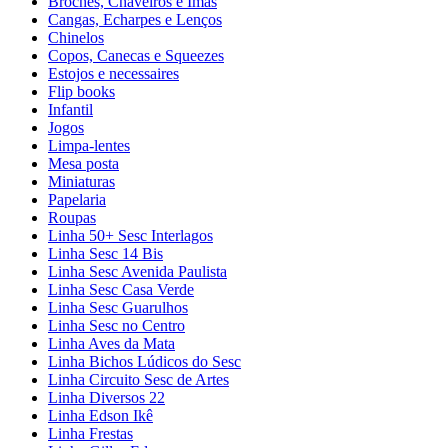
Broches, Chaveiros e Ímãs
Cangas, Echarpes e Lenços
Chinelos
Copos, Canecas e Squeezes
Estojos e necessaires
Flip books
Infantil
Jogos
Limpa-lentes
Mesa posta
Miniaturas
Papelaria
Roupas
Linha 50+ Sesc Interlagos
Linha Sesc 14 Bis
Linha Sesc Avenida Paulista
Linha Sesc Casa Verde
Linha Sesc Guarulhos
Linha Sesc no Centro
Linha Aves da Mata
Linha Bichos Lúdicos do Sesc
Linha Circuito Sesc de Artes
Linha Diversos 22
Linha Edson Ikê
Linha Frestas