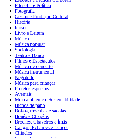
Filosofia e Política
Fotografia
Gestão e Produção Cultural
História
Idosos
Livro e Leitura
Música
Música popular
Sociologia
Teatro e Dança
Filmes e Espetáculos
Música de concerto
Música instrumental
Negritude
Música para crianças
Projetos especiais
Aventais
Meio ambiente e Sustentabilidade
Bichos de pano
Bolsas, mochilas e sacolas
Bonés e Chapéus
Broches, Chaveiros e Ímãs
Cangas, Echarpes e Lenços
Chinelos