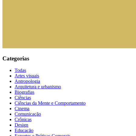
Categorias
Todas
Artes visuais
Antropologia
Arquitetura e urbanismo
Biografias
Ciências
Ciências da Mente e Comportamento
Cinema
Comunicação
Crônicas
Design
Educação
Esportes e Práticas Corporais