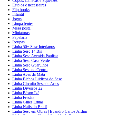
Copos, Canecas e Squeezes
Estojos e necessaires
Flip books
Infantil
Jogos
Limpa-lentes
Mesa posta
Miniaturas
Papelaria
Roupas
Linha 50+ Sesc Interlagos
Linha Sesc 14 Bis
Linha Sesc Avenida Paulista
Linha Sesc Casa Verde
Linha Sesc Guarulhos
Linha Sesc no Centro
Linha Aves da Mata
Linha Bichos Lúdicos do Sesc
Linha Circuito Sesc de Artes
Linha Diversos 22
Linha Edson Ikê
Linha Frestas
Linha Gilles Eduar
Linha Naifs do Brasil
Linha Sesc em Obras | Evandro Carlos Jardim