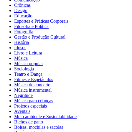
Crônicas
Design
Educação
Esportes e Práticas Corporais
Filosofia e Política
Fotografia
Gestão e Produção Cultural
História
Idosos
Livro e Leitura
Música
Música popular
Sociologia
Teatro e Dança
Filmes e Espetáculos
Música de concerto
Música instrumental
Negritude
Música para crianças
Projetos especiais
Aventais
Meio ambiente e Sustentabilidade
Bichos de pano
Bolsas, mochilas e sacolas