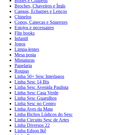
Bonés e Chapéus
Broches, Chaveiros e Ímãs
Cangas, Echarpes e Lenços
Chinelos
Copos, Canecas e Squeezes
Estojos e necessaires
Flip books
Infantil
Jogos
Limpa-lentes
Mesa posta
Miniaturas
Papelaria
Roupas
Linha 50+ Sesc Interlagos
Linha Sesc 14 Bis
Linha Sesc Avenida Paulista
Linha Sesc Casa Verde
Linha Sesc Guarulhos
Linha Sesc no Centro
Linha Aves da Mata
Linha Bichos Lúdicos do Sesc
Linha Circuito Sesc de Artes
Linha Diversos 22
Linha Edson Ikê