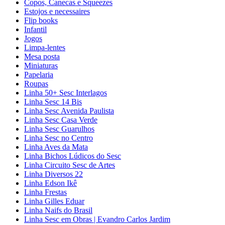
Copos, Canecas e Squeezes
Estojos e necessaires
Flip books
Infantil
Jogos
Limpa-lentes
Mesa posta
Miniaturas
Papelaria
Roupas
Linha 50+ Sesc Interlagos
Linha Sesc 14 Bis
Linha Sesc Avenida Paulista
Linha Sesc Casa Verde
Linha Sesc Guarulhos
Linha Sesc no Centro
Linha Aves da Mata
Linha Bichos Lúdicos do Sesc
Linha Circuito Sesc de Artes
Linha Diversos 22
Linha Edson Ikê
Linha Frestas
Linha Gilles Eduar
Linha Naifs do Brasil
Linha Sesc em Obras | Evandro Carlos Jardim