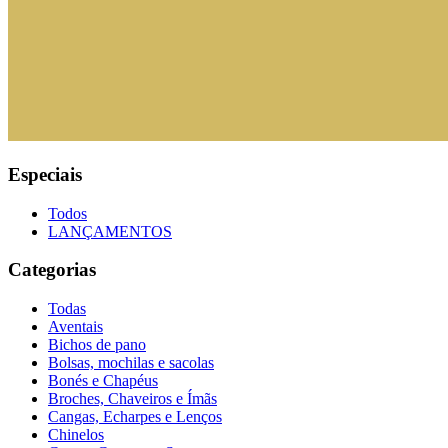
Especiais
Todos
LANÇAMENTOS
Categorias
Todas
Aventais
Bichos de pano
Bolsas, mochilas e sacolas
Bonés e Chapéus
Broches, Chaveiros e Ímãs
Cangas, Echarpes e Lenços
Chinelos