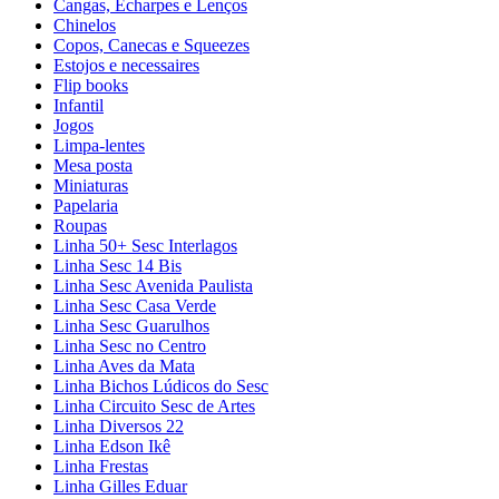
Cangas, Echarpes e Lenços
Chinelos
Copos, Canecas e Squeezes
Estojos e necessaires
Flip books
Infantil
Jogos
Limpa-lentes
Mesa posta
Miniaturas
Papelaria
Roupas
Linha 50+ Sesc Interlagos
Linha Sesc 14 Bis
Linha Sesc Avenida Paulista
Linha Sesc Casa Verde
Linha Sesc Guarulhos
Linha Sesc no Centro
Linha Aves da Mata
Linha Bichos Lúdicos do Sesc
Linha Circuito Sesc de Artes
Linha Diversos 22
Linha Edson Ikê
Linha Frestas
Linha Gilles Eduar