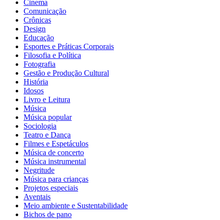
Cinema
Comunicação
Crônicas
Design
Educação
Esportes e Práticas Corporais
Filosofia e Política
Fotografia
Gestão e Produção Cultural
História
Idosos
Livro e Leitura
Música
Música popular
Sociologia
Teatro e Dança
Filmes e Espetáculos
Música de concerto
Música instrumental
Negritude
Música para crianças
Projetos especiais
Aventais
Meio ambiente e Sustentabilidade
Bichos de pano