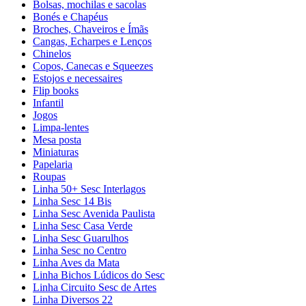
Bolsas, mochilas e sacolas
Bonés e Chapéus
Broches, Chaveiros e Ímãs
Cangas, Echarpes e Lenços
Chinelos
Copos, Canecas e Squeezes
Estojos e necessaires
Flip books
Infantil
Jogos
Limpa-lentes
Mesa posta
Miniaturas
Papelaria
Roupas
Linha 50+ Sesc Interlagos
Linha Sesc 14 Bis
Linha Sesc Avenida Paulista
Linha Sesc Casa Verde
Linha Sesc Guarulhos
Linha Sesc no Centro
Linha Aves da Mata
Linha Bichos Lúdicos do Sesc
Linha Circuito Sesc de Artes
Linha Diversos 22