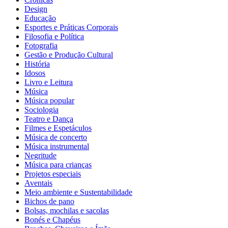
Design
Educação
Esportes e Práticas Corporais
Filosofia e Política
Fotografia
Gestão e Produção Cultural
História
Idosos
Livro e Leitura
Música
Música popular
Sociologia
Teatro e Dança
Filmes e Espetáculos
Música de concerto
Música instrumental
Negritude
Música para crianças
Projetos especiais
Aventais
Meio ambiente e Sustentabilidade
Bichos de pano
Bolsas, mochilas e sacolas
Bonés e Chapéus