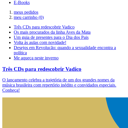
E-Books
meus pedidos
meu carrinho
(0)
Três CDs para redescobrir Vadico
Os mais procurados da linha Aves da Mata
Um guia de presentes para o Dia dos Pais
Volta às aulas com novidade!
Desejos em Revolução: quando a sexualidade encontra a
política
Me aqueça neste inverno
Três CDs para redescobrir Vadico
O lançamento celebra a trajetória de um dos grandes nomes da
música brasileira com repertório inédito e convidados especiais.
Conheça!