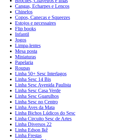
Broches, Chaveiros e Ímãs
Cangas, Echarpes e Lenços
Chinelos
Copos, Canecas e Squeezes
Estojos e necessaires
Flip books
Infantil
Jogos
Limpa-lentes
Mesa posta
Miniaturas
Papelaria
Roupas
Linha 50+ Sesc Interlagos
Linha Sesc 14 Bis
Linha Sesc Avenida Paulista
Linha Sesc Casa Verde
Linha Sesc Guarulhos
Linha Sesc no Centro
Linha Aves da Mata
Linha Bichos Lúdicos do Sesc
Linha Circuito Sesc de Artes
Linha Diversos 22
Linha Edson Ikê
Linha Frestas