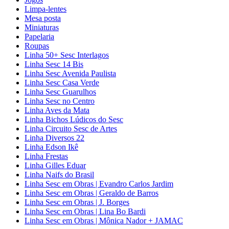
Limpa-lentes
Mesa posta
Miniaturas
Papelaria
Roupas
Linha 50+ Sesc Interlagos
Linha Sesc 14 Bis
Linha Sesc Avenida Paulista
Linha Sesc Casa Verde
Linha Sesc Guarulhos
Linha Sesc no Centro
Linha Aves da Mata
Linha Bichos Lúdicos do Sesc
Linha Circuito Sesc de Artes
Linha Diversos 22
Linha Edson Ikê
Linha Frestas
Linha Gilles Eduar
Linha Naifs do Brasil
Linha Sesc em Obras | Evandro Carlos Jardim
Linha Sesc em Obras | Geraldo de Barros
Linha Sesc em Obras | J. Borges
Linha Sesc em Obras | Lina Bo Bardi
Linha Sesc em Obras | Mônica Nador + JAMAC