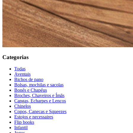
Categorias
Todas
Aventais
Bichos de pano
Bolsas, mochilas e sacolas
Bonés e Chapéus
Broches, Chaveiros e Ímãs
Cangas, Echarpes e Lenços
Chinelos
Copos, Canecas e Squeezes
Estojos e necessaires
Flip books
Infantil
Jogos