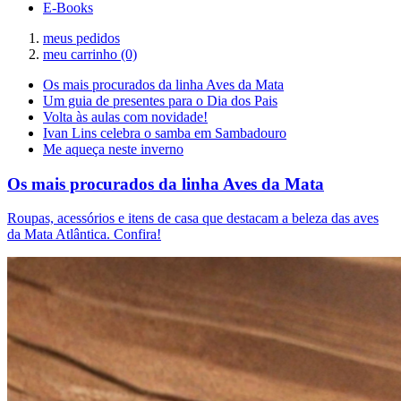
E-Books
meus pedidos
meu carrinho
(0)
Os mais procurados da linha Aves da Mata
Um guia de presentes para o Dia dos Pais
Volta às aulas com novidade!
Ivan Lins celebra o samba em Sambadouro
Me aqueça neste inverno
Os mais procurados da linha Aves da Mata
Roupas, acessórios e itens de casa que destacam a beleza das aves
da Mata Atlântica. Confira!