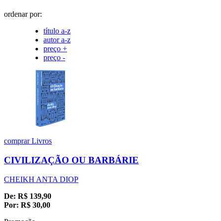
ordenar por:
título a-z
autor a-z
preço +
preço -
comprar
Livros
CIVILIZAÇÃO OU BARBÁRIE
CHEIKH ANTA DIOP
De:
R$
139,90
Por:
R$
30,00