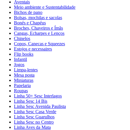
Aventais
Meio ambiente e Sustentabilidade
Bichos de pano
Bolsas, mochilas e sacolas
Bonés e Chapéus
Broches, Chaveiros e Ímãs
Cangas, Echarpes e Lenços
Chinelos
Copos, Canecas e Squeezes
Estojos e necessaires
Flip books
Infantil
Jogos
Limpa-lentes
Mesa posta
Miniaturas
Papelaria
Roupas
Linha 50+ Sesc Interlagos
Linha Sesc 14 Bis
Linha Sesc Avenida Paulista
Linha Sesc Casa Verde
Linha Sesc Guarulhos
Linha Sesc no Centro
Linha Aves da Mata