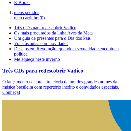
E-Books
meus pedidos
meu carrinho
(0)
Três CDs para redescobrir Vadico
Os mais procurados da linha Aves da Mata
Um guia de presentes para o Dia dos Pais
Volta às aulas com novidade!
Desejos em Revolução: quando a sexualidade encontra a
política
Me aqueça neste inverno
Três CDs para redescobrir Vadico
O lançamento celebra a trajetória de um dos grandes nomes da
música brasileira com repertório inédito e convidados especiais.
Conheça!