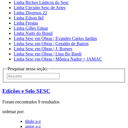
Linha Bichos Lúdicos do Sesc
Linha Circuito Sesc de Artes
Linha Diversos 22
Linha Edson Ikê
Linha Frestas
Linha Gilles Eduar
Linha Naifs do Brasil
Linha Sesc em Obras | Evandro Carlos Jardim
Linha Sesc em Obras | Geraldo de Barros
Linha Sesc em Obras | J. Borges
Linha Sesc em Obras | Lina Bo Bardi
Linha Sesc em Obras | Mônica Nador + JAMAC
Pesquisar nessa seção:
Edições e Selo SESC
Foram encontrados 9 resultados
ordenar por:
título a-z
autor a-z