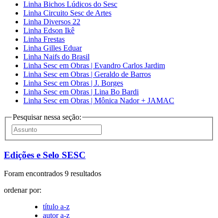
Linha Bichos Lúdicos do Sesc
Linha Circuito Sesc de Artes
Linha Diversos 22
Linha Edson Ikê
Linha Frestas
Linha Gilles Eduar
Linha Naifs do Brasil
Linha Sesc em Obras | Evandro Carlos Jardim
Linha Sesc em Obras | Geraldo de Barros
Linha Sesc em Obras | J. Borges
Linha Sesc em Obras | Lina Bo Bardi
Linha Sesc em Obras | Mônica Nador + JAMAC
Pesquisar nessa seção:
Edições e Selo SESC
Foram encontrados 9 resultados
ordenar por:
título a-z
autor a-z