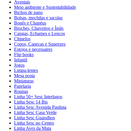
Aventais
Meio ambiente e Sustentabilidade
Bichos de pano
Bolsas, mochilas e sacolas
Bonés e Chapéus
Broches, Chaveiros e Ímãs
Cangas, Echarpes e Lenços
Chinelos
Copos, Canecas e Squeezes
Estojos e necessaires
Flip books
Infantil
Jogos
Limpa-lentes
Mesa posta
Miniaturas
Papelaria
Roupas
Linha 50+ Sesc Interlagos
Linha Sesc 14 Bis
Linha Sesc Avenida Paulista
Linha Sesc Casa Verde
Linha Sesc Guarulhos
Linha Sesc no Centro
Linha Aves da Mata