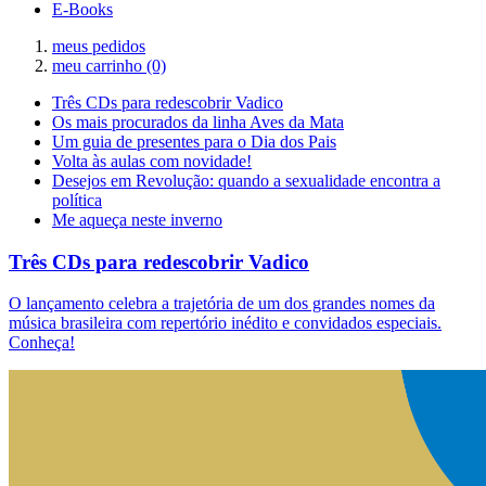
E-Books
meus pedidos
meu carrinho
(0)
Três CDs para redescobrir Vadico
Os mais procurados da linha Aves da Mata
Um guia de presentes para o Dia dos Pais
Volta às aulas com novidade!
Desejos em Revolução: quando a sexualidade encontra a
política
Me aqueça neste inverno
Três CDs para redescobrir Vadico
O lançamento celebra a trajetória de um dos grandes nomes da
música brasileira com repertório inédito e convidados especiais.
Conheça!