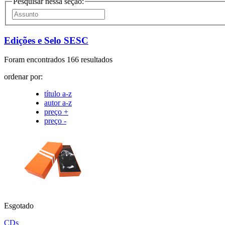
Pesquisar nessa seção:
Edições e Selo SESC
Foram encontrados 166 resultados
ordenar por:
título a-z
autor a-z
preço +
preço -
Esgotado
CDs