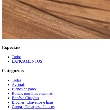
Especiais
Todos
LANÇAMENTOS
Categorias
Todas
Aventais
Bichos de pano
Bolsas, mochilas e sacolas
Bonés e Chapéus
Broches, Chaveiros e Ímãs
Cangas, Echarpes e Lenços