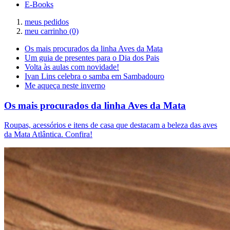
E-Books
meus pedidos
meu carrinho
(0)
Os mais procurados da linha Aves da Mata
Um guia de presentes para o Dia dos Pais
Volta às aulas com novidade!
Ivan Lins celebra o samba em Sambadouro
Me aqueça neste inverno
Os mais procurados da linha Aves da Mata
Roupas, acessórios e itens de casa que destacam a beleza das aves
da Mata Atlântica. Confira!