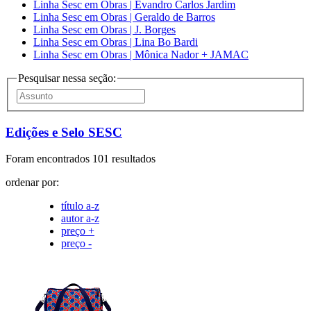
Linha Sesc em Obras | Evandro Carlos Jardim
Linha Sesc em Obras | Geraldo de Barros
Linha Sesc em Obras | J. Borges
Linha Sesc em Obras | Lina Bo Bardi
Linha Sesc em Obras | Mônica Nador + JAMAC
Pesquisar nessa seção:
Edições e Selo SESC
Foram encontrados 101 resultados
ordenar por:
título a-z
autor a-z
preço +
preço -