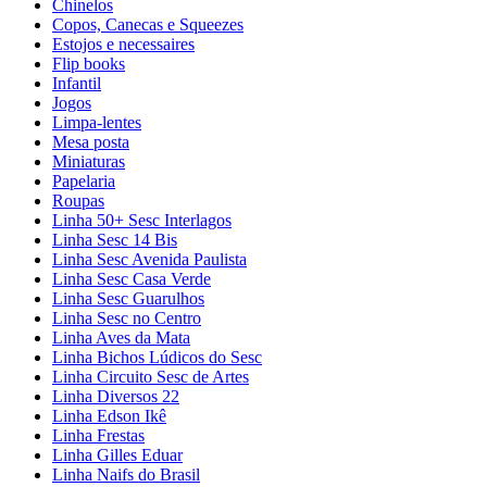
Chinelos
Copos, Canecas e Squeezes
Estojos e necessaires
Flip books
Infantil
Jogos
Limpa-lentes
Mesa posta
Miniaturas
Papelaria
Roupas
Linha 50+ Sesc Interlagos
Linha Sesc 14 Bis
Linha Sesc Avenida Paulista
Linha Sesc Casa Verde
Linha Sesc Guarulhos
Linha Sesc no Centro
Linha Aves da Mata
Linha Bichos Lúdicos do Sesc
Linha Circuito Sesc de Artes
Linha Diversos 22
Linha Edson Ikê
Linha Frestas
Linha Gilles Eduar
Linha Naifs do Brasil