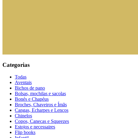
Categorias
Todas
Aventais
Bichos de pano
Bolsas, mochilas e sacolas
Bonés e Chapéus
Broches, Chaveiros e Ímãs
Cangas, Echarpes e Lenços
Chinelos
Copos, Canecas e Squeezes
Estojos e necessaires
Flip books
Infantil