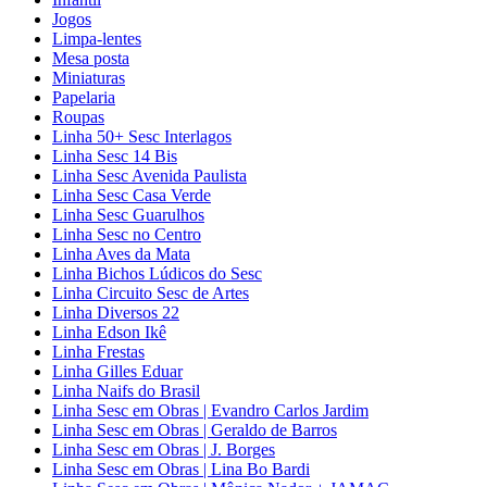
Jogos
Limpa-lentes
Mesa posta
Miniaturas
Papelaria
Roupas
Linha 50+ Sesc Interlagos
Linha Sesc 14 Bis
Linha Sesc Avenida Paulista
Linha Sesc Casa Verde
Linha Sesc Guarulhos
Linha Sesc no Centro
Linha Aves da Mata
Linha Bichos Lúdicos do Sesc
Linha Circuito Sesc de Artes
Linha Diversos 22
Linha Edson Ikê
Linha Frestas
Linha Gilles Eduar
Linha Naifs do Brasil
Linha Sesc em Obras | Evandro Carlos Jardim
Linha Sesc em Obras | Geraldo de Barros
Linha Sesc em Obras | J. Borges
Linha Sesc em Obras | Lina Bo Bardi