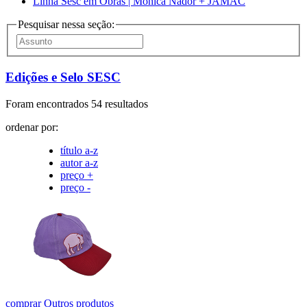
Linha Sesc em Obras | Mônica Nador + JAMAC
Pesquisar nessa seção:
Edições e Selo SESC
Foram encontrados 54 resultados
ordenar por:
título a-z
autor a-z
preço +
preço -
comprar
Outros produtos