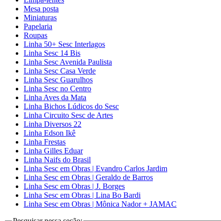
Mesa posta
Miniaturas
Papelaria
Roupas
Linha 50+ Sesc Interlagos
Linha Sesc 14 Bis
Linha Sesc Avenida Paulista
Linha Sesc Casa Verde
Linha Sesc Guarulhos
Linha Sesc no Centro
Linha Aves da Mata
Linha Bichos Lúdicos do Sesc
Linha Circuito Sesc de Artes
Linha Diversos 22
Linha Edson Ikê
Linha Frestas
Linha Gilles Eduar
Linha Naifs do Brasil
Linha Sesc em Obras | Evandro Carlos Jardim
Linha Sesc em Obras | Geraldo de Barros
Linha Sesc em Obras | J. Borges
Linha Sesc em Obras | Lina Bo Bardi
Linha Sesc em Obras | Mônica Nador + JAMAC
Pesquisar nessa seção: