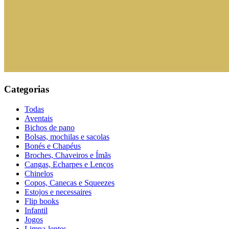
Categorias
Todas
Aventais
Bichos de pano
Bolsas, mochilas e sacolas
Bonés e Chapéus
Broches, Chaveiros e Ímãs
Cangas, Echarpes e Lenços
Chinelos
Copos, Canecas e Squeezes
Estojos e necessaires
Flip books
Infantil
Jogos
Limpa-lentes