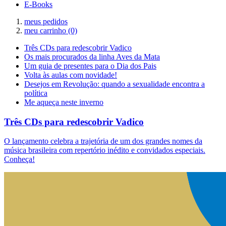
E-Books
meus pedidos
meu carrinho
(0)
Três CDs para redescobrir Vadico
Os mais procurados da linha Aves da Mata
Um guia de presentes para o Dia dos Pais
Volta às aulas com novidade!
Desejos em Revolução: quando a sexualidade encontra a
política
Me aqueça neste inverno
Três CDs para redescobrir Vadico
O lançamento celebra a trajetória de um dos grandes nomes da
música brasileira com repertório inédito e convidados especiais.
Conheça!