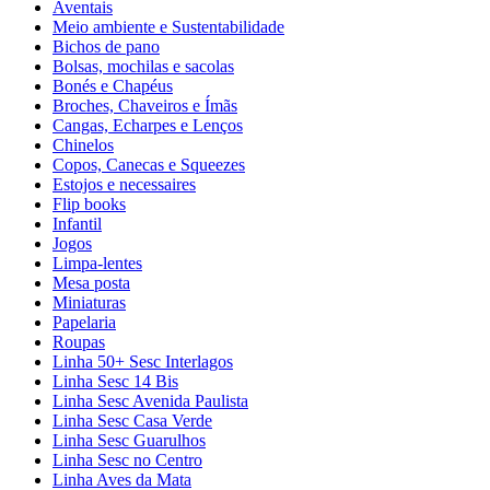
Aventais
Meio ambiente e Sustentabilidade
Bichos de pano
Bolsas, mochilas e sacolas
Bonés e Chapéus
Broches, Chaveiros e Ímãs
Cangas, Echarpes e Lenços
Chinelos
Copos, Canecas e Squeezes
Estojos e necessaires
Flip books
Infantil
Jogos
Limpa-lentes
Mesa posta
Miniaturas
Papelaria
Roupas
Linha 50+ Sesc Interlagos
Linha Sesc 14 Bis
Linha Sesc Avenida Paulista
Linha Sesc Casa Verde
Linha Sesc Guarulhos
Linha Sesc no Centro
Linha Aves da Mata