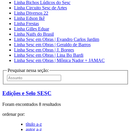
Linha Bichos Lúdicos do Sesc
Linha Circuito Sesc de Artes
Linha Diversos 22
Linha Edson Ikê
Linha Frestas
Linha Gilles Eduar
Linha Naifs do Brasil
Linha Sesc em Obras | Evandro Carlos Jardim
Linha Sesc em Obras | Geraldo de Barros
Linha Sesc em Obras | J. Borges
Linha Sesc em Obras | Lina Bo Bardi
Linha Sesc em Obras | Mônica Nador + JAMAC
Pesquisar nessa seção:
Edições e Selo SESC
Foram encontrados 8 resultados
ordenar por:
título a-z
autor a-z