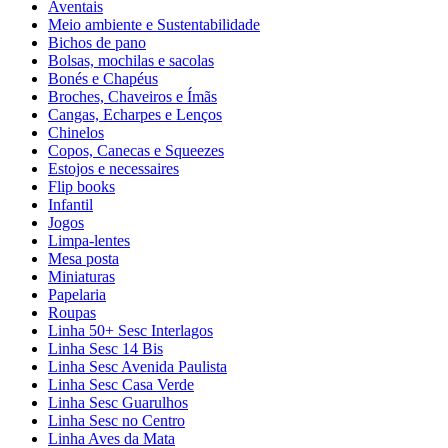
Aventais
Meio ambiente e Sustentabilidade
Bichos de pano
Bolsas, mochilas e sacolas
Bonés e Chapéus
Broches, Chaveiros e Ímãs
Cangas, Echarpes e Lenços
Chinelos
Copos, Canecas e Squeezes
Estojos e necessaires
Flip books
Infantil
Jogos
Limpa-lentes
Mesa posta
Miniaturas
Papelaria
Roupas
Linha 50+ Sesc Interlagos
Linha Sesc 14 Bis
Linha Sesc Avenida Paulista
Linha Sesc Casa Verde
Linha Sesc Guarulhos
Linha Sesc no Centro
Linha Aves da Mata