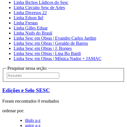
Linha Bichos Lúdicos do Sesc
Linha Circuito Sesc de Artes
Linha Diversos 22
Linha Edson Ikê
Linha Frestas
Linha Gilles Eduar
Linha Naifs do Brasil
Linha Sesc em Obras | Evandro Carlos Jardim
Linha Sesc em Obras | Geraldo de Barros
Linha Sesc em Obras | J. Borges
Linha Sesc em Obras | Lina Bo Bardi
Linha Sesc em Obras | Mônica Nador + JAMAC
Pesquisar nessa seção:
Edições e Selo SESC
Foram encontrados 0 resultados
ordenar por:
título a-z
autor a-z