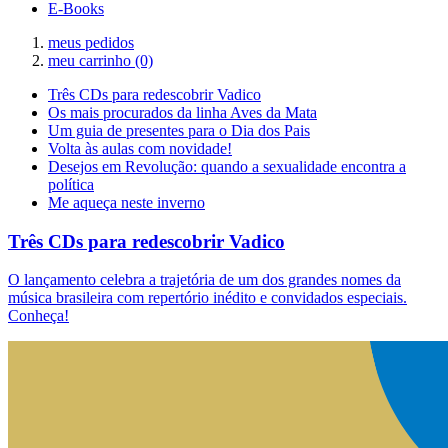
E-Books
meus pedidos
meu carrinho
(0)
Três CDs para redescobrir Vadico
Os mais procurados da linha Aves da Mata
Um guia de presentes para o Dia dos Pais
Volta às aulas com novidade!
Desejos em Revolução: quando a sexualidade encontra a
política
Me aqueça neste inverno
Três CDs para redescobrir Vadico
O lançamento celebra a trajetória de um dos grandes nomes da
música brasileira com repertório inédito e convidados especiais.
Conheça!