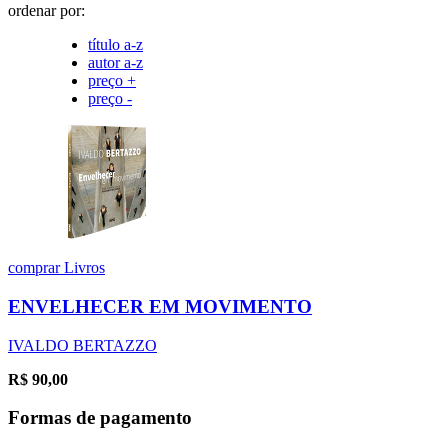
ordenar por:
título a-z
autor a-z
preço +
preço -
comprar
Livros
ENVELHECER EM MOVIMENTO
IVALDO BERTAZZO
R$
90,00
Formas de pagamento