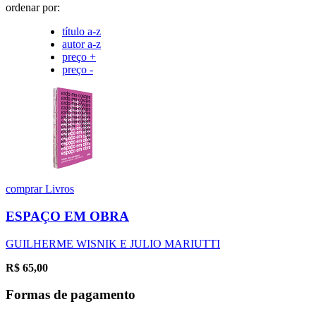
ordenar por:
título a-z
autor a-z
preço +
preço -
comprar
Livros
ESPAÇO EM OBRA
GUILHERME WISNIK E JULIO MARIUTTI
R$
65,00
Formas de pagamento