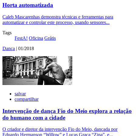
Horta automatizada
Caleb Mascarenhas demonstra técnicas e ferramentas para
automatizar e controlar este processo, usando sensores...
Tags
FestA!
Oficina
Grátis
Dança
| 01/2018
salvar
compartilhar
Intervenção de dança Fio do Meio explora a relação
do humano com a cidade
O criador e diretor da intervenção Fio do Meio, dançada por
Eduardo Hermanson “Willow” e Lucas Graça “Zina”, e...