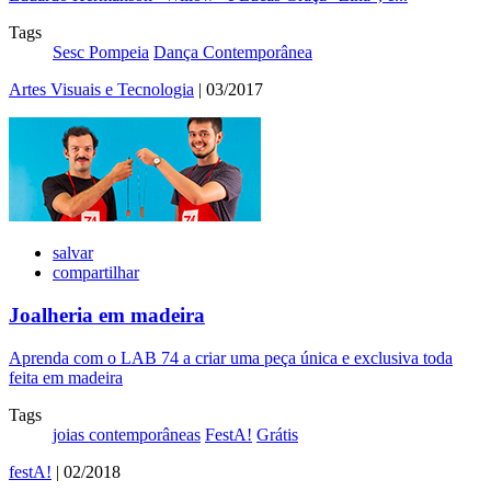
Tags
Sesc Pompeia
Dança Contemporânea
Artes Visuais e Tecnologia
| 03/2017
salvar
compartilhar
Joalheria em madeira
Aprenda com o LAB 74 a criar uma peça única e exclusiva toda
feita em madeira
Tags
joias contemporâneas
FestA!
Grátis
festA!
| 02/2018