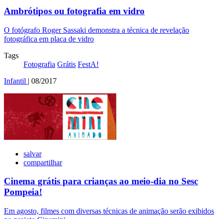
Ambrótipos ou fotografia em vidro
O fotógrafo Roger Sassaki demonstra a técnica de revelação
fotográfica em placa de vidro
Tags
Fotografia
Grátis
FestA!
Infantil
| 08/2017
salvar
compartilhar
Cinema grátis para crianças ao meio-dia no Sesc
Pompeia!
Em agosto, filmes com diversas técnicas de animação serão exibidos