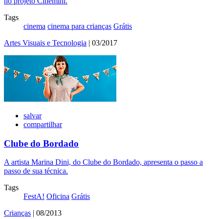
no projeto Cinemini.
Tags
cinema
cinema para crianças
Grátis
Artes Visuais e Tecnologia
| 03/2017
salvar
compartilhar
Clube do Bordado
A artista Marina Dini, do Clube do Bordado, apresenta o passo a
passo de sua técnica.
Tags
FestA!
Oficina
Grátis
Crianças
| 08/2013