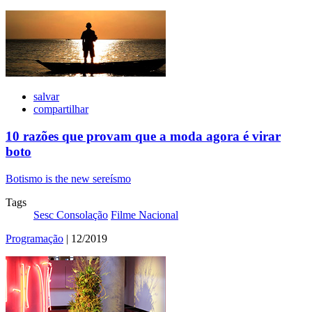
salvar
compartilhar
10 razões que provam que a moda agora é virar
boto
Botismo is the new sereísmo
Tags
Sesc Consolação
Filme Nacional
Programação
| 12/2019