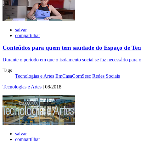
salvar
compartilhar
Conteúdos para quem tem saudade do Espaço de Tecn
Durante o período em que o isolamento social se faz necessário para
Tags
Tecnologias e Artes
EmCasaComSesc
Redes Sociais
Tecnologias e Artes
| 08/2018
salvar
compartilhar