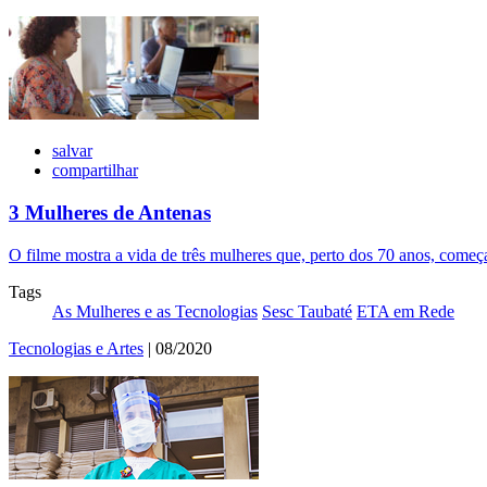
salvar
compartilhar
3 Mulheres de Antenas
O filme mostra a vida de três mulheres que, perto dos 70 anos, começam
Tags
As Mulheres e as Tecnologias
Sesc Taubaté
ETA em Rede
Tecnologias e Artes
| 08/2020