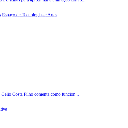
s
Espaço de Tecnologias e Artes
ta Célio Costa Filho comenta como funcion...
ativa