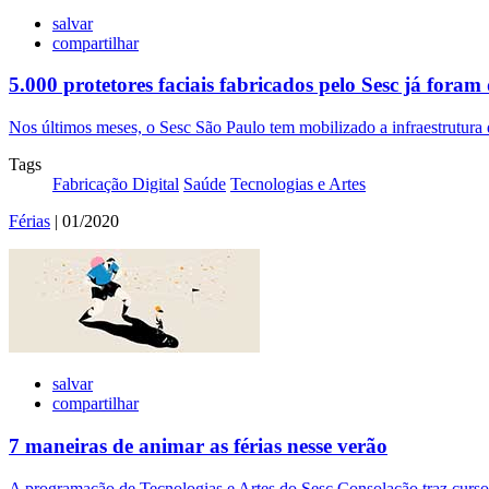
salvar
compartilhar
5.000 protetores faciais fabricados pelo Sesc já foram
Nos últimos meses, o Sesc São Paulo tem mobilizado a infraestrutura 
Tags
Fabricação Digital
Saúde
Tecnologias e Artes
Férias
| 01/2020
salvar
compartilhar
7 maneiras de animar as férias nesse verão
A programação de Tecnologias e Artes do Sesc Consolação traz cursos