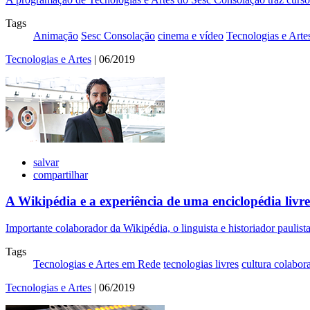
Tags
Animação
Sesc Consolação
cinema e vídeo
Tecnologias e Arte
Tecnologias e Artes
| 06/2019
salvar
compartilhar
A Wikipédia e a experiência de uma enciclopédia livre
Importante colaborador da Wikipédia, o linguista e historiador paulis
Tags
Tecnologias e Artes em Rede
tecnologias livres
cultura colabor
Tecnologias e Artes
| 06/2019