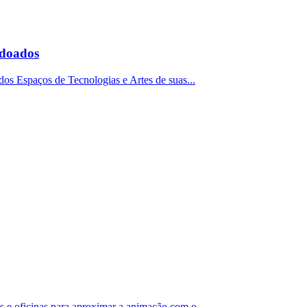
 doados
dos Espaços de Tecnologias e Artes de suas...
 e oficinas para aproximar a animação com o...