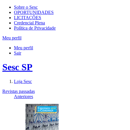
Sobre o Sesc
OPORTUNIDADES
LICITAÇÕES
Credencial Plena
Política de Privacidade
Meu perfil
Meu perfil
Sair
Sesc SP
Loja Sesc
Revistas passadas
Anteriores