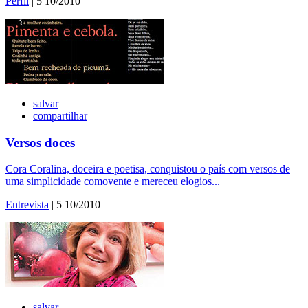
Perfil
| 5 10/2010
salvar
compartilhar
Versos doces
Cora Coralina, doceira e poetisa, conquistou o país com versos de
uma simplicidade comovente e mereceu elogios...
Entrevista
| 5 10/2010
salvar