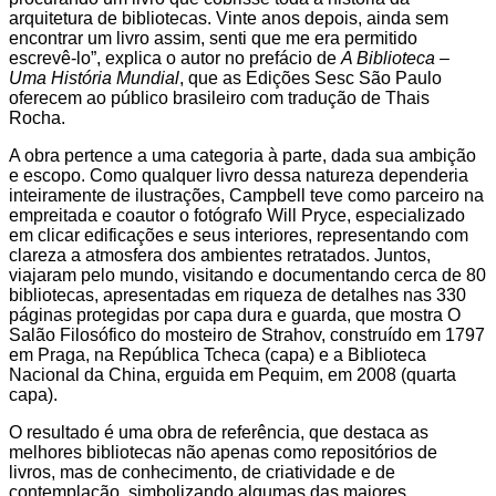
arquitetura de bibliotecas. Vinte anos depois, ainda sem
encontrar um livro assim, senti que me era permitido
escrevê-lo”, explica o autor no prefácio de
A Biblioteca –
Uma História Mundial
, que as Edições Sesc São Paulo
oferecem ao público brasileiro com tradução de Thais
Rocha.
A obra pertence a uma categoria à parte, dada sua ambição
e escopo. Como qualquer livro dessa natureza dependeria
inteiramente de ilustrações, Campbell teve como parceiro na
empreitada e coautor o fotógrafo Will Pryce, especializado
em clicar edificações e seus interiores, representando com
clareza a atmosfera dos ambientes retratados. Juntos,
viajaram pelo mundo, visitando e documentando cerca de 80
bibliotecas, apresentadas em riqueza de detalhes nas 330
páginas protegidas por capa dura e guarda, que mostra O
Salão Filosófico do mosteiro de Strahov, construído em 1797
em Praga, na República Tcheca (capa) e a Biblioteca
Nacional da China, erguida em Pequim, em 2008 (quarta
capa).
O resultado é uma obra de referência, que destaca as
melhores bibliotecas não apenas como repositórios de
livros, mas de conhecimento, de criatividade e de
contemplação, simbolizando algumas das maiores