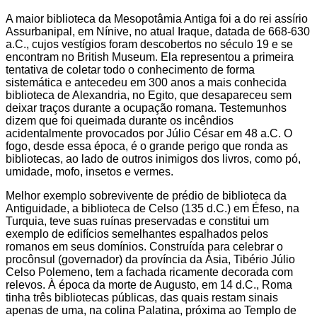
A maior biblioteca da Mesopotâmia Antiga foi a do rei assírio
Assurbanipal, em Nínive, no atual Iraque, datada de 668-630
a.C., cujos vestígios foram descobertos no século 19 e se
encontram no British Museum. Ela representou a primeira
tentativa de coletar todo o conhecimento de forma
sistemática e antecedeu em 300 anos a mais conhecida
biblioteca de Alexandria, no Egito, que desapareceu sem
deixar traços durante a ocupação romana. Testemunhos
dizem que foi queimada durante os incêndios
acidentalmente provocados por Júlio César em 48 a.C. O
fogo, desde essa época, é o grande perigo que ronda as
bibliotecas, ao lado de outros inimigos dos livros, como pó,
umidade, mofo, insetos e vermes.
Melhor exemplo sobrevivente de prédio de biblioteca da
Antiguidade, a biblioteca de Celso (135 d.C.) em Éfeso, na
Turquia, teve suas ruínas preservadas e constitui um
exemplo de edifícios semelhantes espalhados pelos
romanos em seus domínios. Construída para celebrar o
procônsul (governador) da província da Ásia, Tibério Júlio
Celso Polemeno, tem a fachada ricamente decorada com
relevos. À época da morte de Augusto, em 14 d.C., Roma
tinha três bibliotecas públicas, das quais restam sinais
apenas de uma, na colina Palatina, próxima ao Templo de