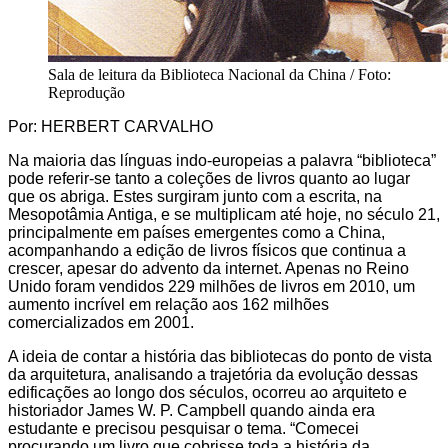
Sala de leitura da Biblioteca Nacional da China / Foto:
Reprodução
Por: HERBERT CARVALHO
Na maioria das línguas indo-europeias a palavra “biblioteca”
pode referir-se tanto a coleções de livros quanto ao lugar
que os abriga. Estes surgiram junto com a escrita, na
Mesopotâmia Antiga, e se multiplicam até hoje, no século 21,
principalmente em países emergentes como a China,
acompanhando a edição de livros físicos que continua a
crescer, apesar do advento da internet. Apenas no Reino
Unido foram vendidos 229 milhões de livros em 2010, um
aumento incrível em relação aos 162 milhões
comercializados em 2001.
A ideia de contar a história das bibliotecas do ponto de vista
da arquitetura, analisando a trajetória da evolução dessas
edificações ao longo dos séculos, ocorreu ao arquiteto e
historiador James W. P. Campbell quando ainda era
estudante e precisou pesquisar o tema. “Comecei
procurando um livro que cobrisse toda a história da