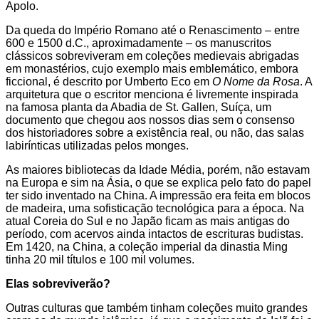
Apolo.
Da queda do Império Romano até o Renascimento – entre
600 e 1500 d.C., aproximadamente – os manuscritos
clássicos sobreviveram em coleções medievais abrigadas
em monastérios, cujo exemplo mais emblemático, embora
ficcional, é descrito por Umberto Eco em
O Nome da Rosa
. A
arquitetura que o escritor menciona é livremente inspirada
na famosa planta da Abadia de St. Gallen, Suíça, um
documento que chegou aos nossos dias sem o consenso
dos historiadores sobre a existência real, ou não, das salas
labirínticas utilizadas pelos monges.
As maiores bibliotecas da Idade Média, porém, não estavam
na Europa e sim na Ásia, o que se explica pelo fato do papel
ter sido inventado na China. A impressão era feita em blocos
de madeira, uma sofisticação tecnológica para a época. Na
atual Coreia do Sul e no Japão ficam as mais antigas do
período, com acervos ainda intactos de escrituras budistas.
Em 1420, na China, a coleção imperial da dinastia Ming
tinha 20 mil títulos e 100 mil volumes.
Elas sobreviverão?
Outras culturas que também tinham coleções muito grandes