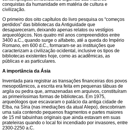
conquistas da humanidade em matéria de cultura e
civilização.
O primeiro dos oito capítulos do livro pesquisa os “começos
perdidos” das bibliotecas da Antiguidade que
desapareceram, deixando apenas relatos ou vestígios
arqueológicos. Nos quatro mil anos compreendidos entre
3400 a.C., quando surge o alfabeto, até a queda do Império
Romano, em 600 d.C., formaram-se as instituições que
caracterizam a civilização ocidental, inclusive os tipos de
bibliotecas existentes hoje, como as acadêmicas, as
públicas e as particulares.
A importância da Ásia
Inventada para registrar as transações financeiras dos povos
mesopotâmicos, a escrita era feita em pequenas tábuas de
argila ou pedra que, armazenadas em arquivos, constituíram
as primeiríssimas formas de bibliotecas. Em 1975,
arqueólogos que escavaram o palácio da antiga cidade de
Elba, na Síria (nas imediações da atual Alepo), descobriram
uma sala contendo pequenos fragmentos e partes maiores
de 15 mil tabuinhas originais que ainda estavam em suas
prateleiras quando o local foi incendiado por invasores, entre
2300-2250 a.C.