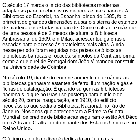
O século 17 marca o início das bibliotecas modernas,
adaptadas para receber livros menores e mais baratos. A
Biblioteca do Escorial, na Espanha, ainda de 1585, foi a
primeira de grandes dimensões a usar o sistema de estantes
de madeira encostadas na parede. Como o alcance máximo
de uma pessoa é de 2 metros de altura, a Biblioteca
Ambrosiana, de 1609, em Milão, acrescentou galerias e
escadas para o acesso às prateleiras mais altas. Ainda
nesse período foram erguidas nos países católicos as
bibliotecas barrocas e rococós, símbolos da Contrarreforma,
como a que o rei de Portugal dom João V mandou construir
na Universidade de Coimbra.
No século 19, diante do enorme aumento de usuários, as
bibliotecas ganharam estantes de ferro, iluminação a gás e
fichas de catalogação. É quando surgem as bibliotecas
nacionais, o que no Brasil se posterga para o início do
século 20, com a inauguração, em 1910, do edifício
neoclássico que sedia a Biblioteca Nacional, no Rio de
Janeiro. Nos anos que antecederam a Primeira Guerra
Mundial, os prédios de bibliotecas seguiram o estilo Art Déco
ou o Arts and Crafts, predominante dos Estados Unidos e no
Reino Unido.
O último capítulo do livro é dedicado ao futuro das