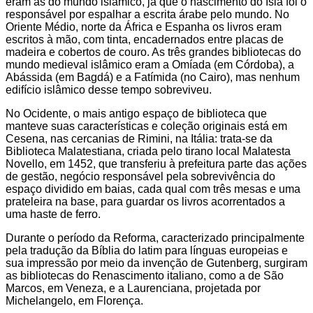
eram as do mundo islâmico, já que o nascimento do Islã foi o
responsável por espalhar a escrita árabe pelo mundo. No
Oriente Médio, norte da África e Espanha os livros eram
escritos à mão, com tinta, encadernados entre placas de
madeira e cobertos de couro. As três grandes bibliotecas do
mundo medieval islâmico eram a Omíada (em Córdoba), a
Abássida (em Bagdá) e a Fatímida (no Cairo), mas nenhum
edifício islâmico desse tempo sobreviveu.
No Ocidente, o mais antigo espaço de biblioteca que
manteve suas características e coleção originais está em
Cesena, nas cercanias de Rimini, na Itália: trata-se da
Biblioteca Malatestiana, criada pelo tirano local Malatesta
Novello, em 1452, que transferiu à prefeitura parte das ações
de gestão, negócio responsável pela sobrevivência do
espaço dividido em baias, cada qual com três mesas e uma
prateleira na base, para guardar os livros acorrentados a
uma haste de ferro.
Durante o período da Reforma, caracterizado principalmente
pela tradução da Bíblia do latim para línguas europeias e
sua impressão por meio da invenção de Gutenberg, surgiram
as bibliotecas do Renascimento italiano, como a de São
Marcos, em Veneza, e a Laurenciana, projetada por
Michelangelo, em Florença.