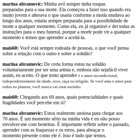
marina abramovic:
Minha avó sempre tinha roupas
preparadas para a sua morte. Ela começou a fazer isso quando era
muito jovem e alterava o que usaria conforme a moda mudava ao
longo dos anos, estaria sempre preparada para a possibilidade de
morte a qualquer momento. Como ela, eu já organizei e dei todas as
instruções para o meu funeral, porque a morte pode vir a qualquer
momento e temos que aprender a aceitá-la.
mais60:
Você está sempre rodeada de pessoas, o que você pensa
sobre a relação com o outro e sobre a solidão?
marina abramovic:
De certa forma estou na solidão
voluntariamente por ser uma artista e, embora não sejafácil viver
assim, eu aceito. O que tento aprender
é o amor incondicional,
independentemente
da idade, sexo, raça ou religião. Se você ama o
amor para
todos no planeta, você nunca vai estar
sozinho.
mais60:
Chegando aos 69 anos, quais potencialidades e quais
fragilidades você percebe em si?
marina abramovic:
Estou realmente ansiosa para chegar aos
70 anos. É um momento sério na minha vida e eu não posso
envolver-me com besteiras. É importante refletir sobre o passado,
aprender com as fraquezas e os erros, para abraçar o
momento presente como ele é. Isso é tudo que temos.