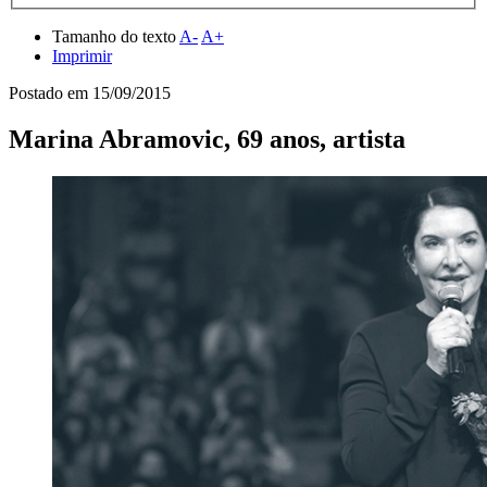
Tamanho do texto
A-
A+
Imprimir
Postado em
15/09/2015
Marina Abramovic, 69 anos, artista