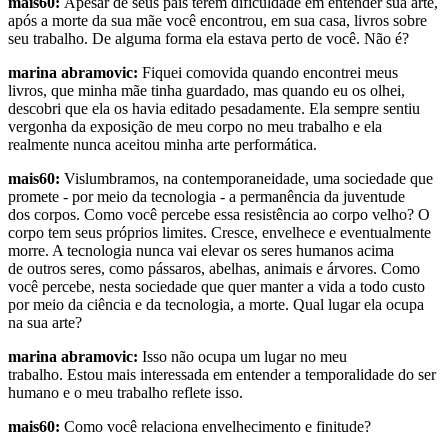
mais60:
Apesar de seus pais terem dificuldade em entender sua arte,
após a morte da sua mãe você encontrou, em sua casa, livros sobre
seu trabalho. De alguma forma ela estava perto de você. Não é?
marina abramovic:
Fiquei comovida quando encontrei meus
livros, que minha mãe tinha guardado, mas quando eu os olhei,
descobri que ela os havia editado pesadamente. Ela sempre sentiu
vergonha da exposição de meu corpo no meu trabalho e ela
realmente nunca aceitou minha arte performática.
mais60:
Vislumbramos, na contemporaneidade, uma sociedade que
promete - por meio da tecnologia - a permanência da juventude
dos corpos. Como você percebe essa resistência ao corpo velho? O
corpo tem seus próprios limites. Cresce, envelhece e eventualmente
morre. A tecnologia nunca vai elevar os seres humanos acima
de outros seres, como pássaros, abelhas, animais e árvores. Como
você percebe, nesta sociedade que quer manter a vida a todo custo
por meio da ciência e da tecnologia, a morte. Qual lugar ela ocupa
na sua arte?
marina abramovic:
Isso não ocupa um lugar no meu
trabalho. Estou mais interessada em entender a temporalidade do ser
humano e o meu trabalho reflete isso.
mais60:
Como você relaciona envelhecimento e finitude?