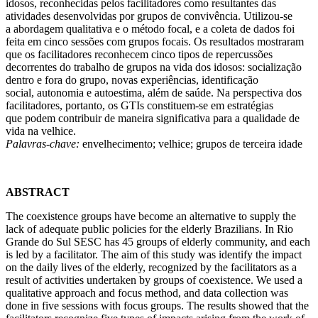
idosos, reconhecidas pelos facilitadores como resultantes das
atividades desenvolvidas por grupos de convivência. Utilizou-se
a abordagem qualitativa e o método focal, e a coleta de dados foi
feita em cinco sessões com grupos focais. Os resultados mostraram
que os facilitadores reconhecem cinco tipos de repercussões
decorrentes do trabalho de grupos na vida dos idosos: socialização
dentro e fora do grupo, novas experiências, identificação
social, autonomia e autoestima, além de saúde. Na perspectiva dos
facilitadores, portanto, os GTIs constituem-se em estratégias
que podem contribuir de maneira significativa para a qualidade de
vida na velhice.
Palavras-chave:
envelhecimento; velhice; grupos de terceira idade
ABSTRACT
The coexistence groups have become an alternative to supply the
lack of adequate public policies for the elderly Brazilians. In Rio
Grande do Sul SESC has 45 groups of elderly community, and each
is led by a facilitator. The aim of this study was identify the impact
on the daily lives of the elderly, recognized by the facilitators as a
result of activities undertaken by groups of coexistence. We used a
qualitative approach and focus method, and data collection was
done in five sessions with focus groups. The results showed that the