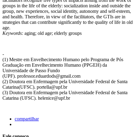
facilitators recognize five types of impacts arising from the work of
groups in the life of the elderly: socialization inside and outside the
group, new experiences, social identity, autonomy and self-esteem,
and health. Therefore, in view of the facilitators, the GTIs are in
strategies that can contribute significantly to the quality of life in old
age.
Keywords:
aging; old age; elderly groups
-
(1) Mestre em Envelhecimento Humano pelo Programa de Pós
Graduação em Envelhecimento Humano (PPGEH) da
Universidade de Passo Fundo
(UPF). professor.eduardods@gmail.com
(2) Doutora em Enfermagem pela Universidade Federal de Santa
Catarina(UFSC). portella@upf.br
(3) Doutora em Enfermagem pela Universidade Federal de Santa
Catarina (UFSC). helenice@upf.br
compartilhar
Fale conosco