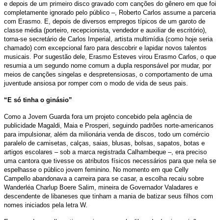
e depois de um primeiro disco gravado com canções do gênero em que foi
completamente ignorado pelo público –, Roberto Carlos assume a parceria
com Erasmo. E, depois de diversos empregos típicos de um garoto de
classe média (porteiro, recepcionista, vendedor e auxiliar de escritório),
torna-se secretário de Carlos Imperial, artista multimídia (como hoje seria
chamado) com excepcional faro para descobrir e lapidar novos talentos
musicais. Por sugestão dele, Erasmo Esteves virou Erasmo Carlos, o que
resumia a um segundo nome comum a dupla responsável por mudar, por
meios de canções singelas e despretensiosas, o comportamento de uma
juventude ansiosa por romper com o modo de vida de seus pais.
“E só tinha o ginásio”
Como a Jovem Guarda fora um projeto concebido pela agência de
publicidade Magaldi, Maia e Prosperi, seguindo padrões norte-americanos
para impulsionar, além da milionária venda de discos, todo um comércio
paralelo de camisetas, calças, saias, blusas, bolsas, sapatos, botas e
artigos escolares – sob a marca registrada Calhambeque –, era preciso
uma cantora que tivesse os atributos físicos necessários para que nela se
espelhasse o público jovem feminino. No momento em que Celly
Campello abandonava a carreira para se casar, a escolha recaiu sobre
Wanderléa Charlup Boere Salim, mineira de Governador Valadares e
descendente de libaneses que tinham a mania de batizar seus filhos com
nomes iniciados pela letra W.