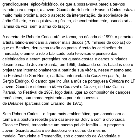
grandiloquente, épico-folclórico, de que a bossa-nova parecia ter-nos
livrado para sempre, a Jovem Guarda de Roberto e Erasmo Carlos estava
muito mais próxima, sob o aspecto da interpretação, da sobriedade de
João Gilberto, e conquistava o público, descontraidamente, usando só a
lâmina da voz, sem a arma do braço”.
A carreira de Roberto Carlos até se tornar, na década de 1990, o primeiro
artista latino-americano a vender mais discos (70 milhões de cópias) do
que os Beatles, deu plena razão ao poeta. Atento às oscilações do
mercado, o primeiro ídolo fabricado pela televisão e pioneiro das
celebridades a serem protegidas por guarda-costas e carros blindados
desembarca da Jovem Guarda, em 1968, dedicando-se às baladas que o
projetariam internacionalmente a partir de sua vitória, nesse mesmo ano,
no Festival de San Remo, na Itália, interpretando
Canzone per Te
, de
Sergio Endrigo. O cantor, que incluíra a música portuguesa
Coimbra
no LP
Jovem Guarda e defendera
Maria Carnaval e Cinzas
, de Luiz Carlos
Paraná, no Festival de 1967, logo daria lugar ao compositor de canções
românticas, sua marca registrada a partir do sucesso
de
Detalhes
(parceria com Erasmo, de 1971).
Sem Roberto Carlos – a figura mais emblemática, que abandonara a
turma e a postura rebelde para casar-se na Bolívia com a divorciada
Cleonice Rossi, tornando-se um pacato pai de família –, o programa
Jovem Guarda acaba e se desdobra em outros do mesmo
modelo: Ternurinha e Tremendão, sob o comando de Wanderléa e