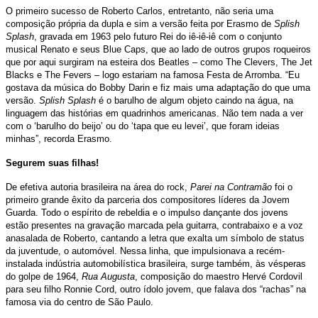
O primeiro sucesso de Roberto Carlos, entretanto, não seria uma
composição própria da dupla e sim a versão feita por Erasmo de
Splish
Splash
, gravada em 1963 pelo futuro Rei do iê-iê-iê com o conjunto
musical Renato e seus Blue Caps, que ao lado de outros grupos roqueiros
que por aqui surgiram na esteira dos Beatles – como The Clevers, The Jet
Blacks e The Fevers – logo estariam na famosa Festa de Arromba. “Eu
gostava da música do Bobby Darin e fiz mais uma adaptação do que uma
versão.
Splish Splash
é o barulho de algum objeto caindo na água, na
linguagem das histórias em quadrinhos americanas. Não tem nada a ver
com o ‘barulho do beijo’ ou do ‘tapa que eu levei’, que foram ideias
minhas”, recorda Erasmo.
Segurem suas filhas!
De efetiva autoria brasileira na área do rock,
Parei na Contramão
foi o
primeiro grande êxito da parceria dos compositores líderes da Jovem
Guarda. Todo o espírito de rebeldia e o impulso dançante dos jovens
estão presentes na gravação marcada pela guitarra, contrabaixo e a voz
anasalada de Roberto, cantando a letra que exalta um símbolo de status
da juventude, o automóvel. Nessa linha, que impulsionava a recém-
instalada indústria automobilística brasileira, surge também, às vésperas
do golpe de 1964,
Rua Augusta
, composição do maestro Hervé Cordovil
para seu filho Ronnie Cord, outro ídolo jovem, que falava dos “rachas” na
famosa via do centro de São Paulo.