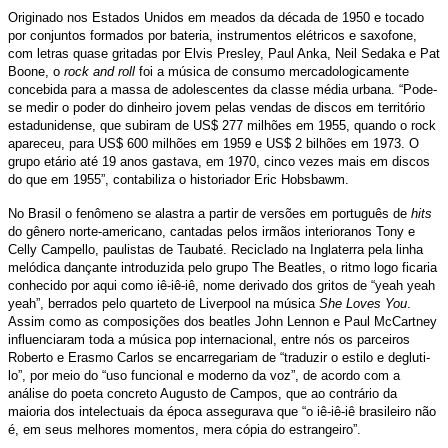
Originado nos Estados Unidos em meados da década de 1950 e tocado
por conjuntos formados por bateria, instrumentos elétricos e saxofone,
com letras quase gritadas por Elvis Presley, Paul Anka, Neil Sedaka e Pat
Boone, o
rock and roll
foi a música de consumo mercadologicamente
concebida para a massa de adolescentes da classe média urbana. “Pode-
se medir o poder do dinheiro jovem pelas vendas de discos em território
estadunidense, que subiram de US$ 277 milhões em 1955, quando o rock
apareceu, para US$ 600 milhões em 1959 e US$ 2 bilhões em 1973. O
grupo etário até 19 anos gastava, em 1970, cinco vezes mais em discos
do que em 1955”, contabiliza o historiador Eric Hobsbawm.
No Brasil o fenômeno se alastra a partir de versões em português de
hits
do gênero norte-americano, cantadas pelos irmãos interioranos Tony e
Celly Campello, paulistas de Taubaté. Reciclado na Inglaterra pela linha
melódica dançante introduzida pelo grupo The Beatles, o ritmo logo ficaria
conhecido por aqui como iê-iê-iê, nome derivado dos gritos de “yeah yeah
yeah”, berrados pelo quarteto de Liverpool na música
She Loves You
.
Assim como as composições dos beatles John Lennon e Paul McCartney
influenciaram toda a música pop internacional, entre nós os parceiros
Roberto e Erasmo Carlos se encarregariam de “traduzir o estilo e degluti-
lo”, por meio do “uso funcional e moderno da voz”, de acordo com a
análise do poeta concreto Augusto de Campos, que ao contrário da
maioria dos intelectuais da época assegurava que “o iê-iê-iê brasileiro não
é, em seus melhores momentos, mera cópia do estrangeiro”.