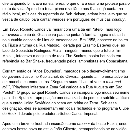
direita quando brincava na via férrea, o que o fará usar uma prótese para o
resto da vida. Aprende a tocar piano e violão e aos 9 anos já canta, na
rádio local, músicas do repertório de Bob Nelson, artista brasileiro que se
vestia de caubói para cantar versões em português de músicas
country
.
Em 1955, Roberto Carlos vai morar com uma tia em Niterói, mas logo
atravessa a baía de Guanabara para se juntar à família, agora instalada
no subúrbio carioca de Lins de Vasconcelos. Em 1958, conhece no bairro
da Tijuca a turma da Rua Matoso, liderada por Erasmo Esteves que, ao
lado de Sebastião Rodrigues Maia – ninguém menos que o futuro Tim
Maia –, integrava o conjunto de rock The Snakes, assim batizado em
referência ao Bar Snake, frequentado pelos lambretistas em Copacabana.
Corriam então os “Anos Dourados”, marcados pelo desenvolvimentismo
do governo Juscelino Kubitschek de Oliveira, quando a imprensa advertia
em manchetes como estas: “Segurem suas filhas: aí vem o
rock and
roll
!”, “Playboys infestam a Zona Sul carioca e a Rua Augusta em São
Paulo!”. O grupo ao qual Roberto Carlos se incorpora logo muda seu nome
para The Sputniks, apropriação americanizada do primeiro satélite artificial
que a então União Soviética colocara em órbita da Terra. Sob essa
designação, eles se apresentam em locais fechados e no programa Clube
do Rock, liderado pelo produtor artístico Carlos Imperial.
Após uma breve e frustrada incursão como
crooner
da boate Plaza, onde
cantava bossa-nova no estilo João Gilberto, acompanhando-se ao violão –