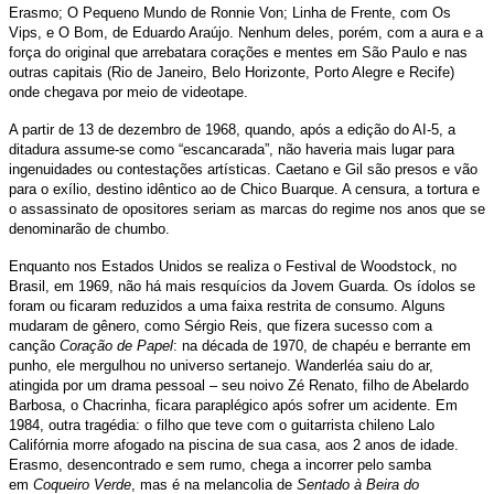
Erasmo; O Pequeno Mundo de Ronnie Von; Linha de Frente, com Os
Vips, e O Bom, de Eduardo Araújo. Nenhum deles, porém, com a aura e a
força do original que arrebatara corações e mentes em São Paulo e nas
outras capitais (Rio de Janeiro, Belo Horizonte, Porto Alegre e Recife)
onde chegava por meio de videotape.
A partir de 13 de dezembro de 1968, quando, após a edição do AI-5, a
ditadura assume-se como “escancarada”, não haveria mais lugar para
ingenuidades ou contestações artísticas. Caetano e Gil são presos e vão
para o exílio, destino idêntico ao de Chico Buarque. A censura, a tortura e
o assassinato de opositores seriam as marcas do regime nos anos que se
denominarão de chumbo.
Enquanto nos Estados Unidos se realiza o Festival de Woodstock, no
Brasil, em 1969, não há mais resquícios da Jovem Guarda. Os ídolos se
foram ou ficaram reduzidos a uma faixa restrita de consumo. Alguns
mudaram de gênero, como Sérgio Reis, que fizera sucesso com a
canção
Coração de Papel
: na década de 1970, de chapéu e berrante em
punho, ele mergulhou no universo sertanejo. Wanderléa saiu do ar,
atingida por um drama pessoal – seu noivo Zé Renato, filho de Abelardo
Barbosa, o Chacrinha, ficara paraplégico após sofrer um acidente. Em
1984, outra tragédia: o filho que teve com o guitarrista chileno Lalo
Califórnia morre afogado na piscina de sua casa, aos 2 anos de idade.
Erasmo, desencontrado e sem rumo, chega a incorrer pelo samba
em
Coqueiro Verde
, mas é na melancolia de
Sentado à Beira do