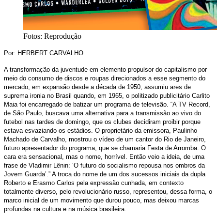
Fotos: Reprodução
Por: HERBERT CARVALHO
A transformação da juventude em elemento propulsor do capitalismo por
meio do consumo de discos e roupas direcionados a esse segmento do
mercado, em expansão desde a década de 1950, assumiu ares de
suprema ironia no Brasil quando, em 1965, o politizado publicitário Carlito
Maia foi encarregado de batizar um programa de televisão. “A TV Record,
de São Paulo, buscava uma alternativa para a transmissão ao vivo do
futebol nas tardes de domingo, que os clubes decidiram proibir porque
estava esvaziando os estádios. O proprietário da emissora, Paulinho
Machado de Carvalho, mostrou o vídeo de um cantor do Rio de Janeiro,
futuro apresentador do programa, que se chamaria Festa de Arromba. O
cara era sensacional, mas o nome, horrível. Então veio a ideia, de uma
frase de Vladimir Lênin: ‘O futuro do socialismo repousa nos ombros da
Jovem Guarda’.” A troca do nome de um dos sucessos iniciais da dupla
Roberto e Erasmo Carlos pela expressão cunhada, em contexto
totalmente diverso, pelo revolucionário russo, representou, dessa forma, o
marco inicial de um movimento que durou pouco, mas deixou marcas
profundas na cultura e na música brasileira.