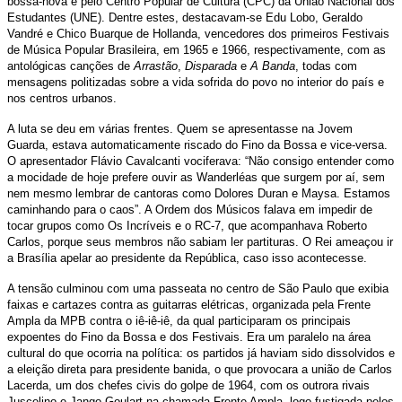
bossa-nova e pelo Centro Popular de Cultura (CPC) da União Nacional dos
Estudantes (UNE). Dentre estes, destacavam-se Edu Lobo, Geraldo
Vandré e Chico Buarque de Hollanda, vencedores dos primeiros Festivais
de Música Popular Brasileira, em 1965 e 1966, respectivamente, com as
antológicas canções de
Arrastão
,
Disparada
e
A Banda
, todas com
mensagens politizadas sobre a vida sofrida do povo no interior do país e
nos centros urbanos.
A luta se deu em várias frentes. Quem se apresentasse na Jovem
Guarda, estava automaticamente riscado do Fino da Bossa e vice-versa.
O apresentador Flávio Cavalcanti vociferava: “Não consigo entender como
a mocidade de hoje prefere ouvir as Wanderléas que surgem por aí, sem
nem mesmo lembrar de cantoras como Dolores Duran e Maysa. Estamos
caminhando para o caos”. A Ordem dos Músicos falava em impedir de
tocar grupos como Os Incríveis e o RC-7, que acompanhava Roberto
Carlos, porque seus membros não sabiam ler partituras. O Rei ameaçou ir
a Brasília apelar ao presidente da República, caso isso acontecesse.
A tensão culminou com uma passeata no centro de São Paulo que exibia
faixas e cartazes contra as guitarras elétricas, organizada pela Frente
Ampla da MPB contra o iê-iê-iê, da qual participaram os principais
expoentes do Fino da Bossa e dos Festivais. Era um paralelo na área
cultural do que ocorria na política: os partidos já haviam sido dissolvidos e
a eleição direta para presidente banida, o que provocara a união de Carlos
Lacerda, um dos chefes civis do golpe de 1964, com os outrora rivais
Juscelino e Jango Goulart na chamada Frente Ampla, logo fustigada pelos