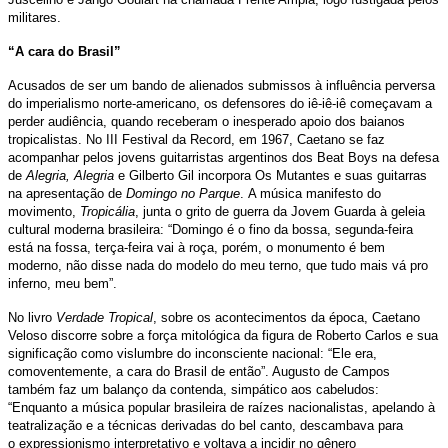
militares.
“A cara do Brasil”
Acusados de ser um bando de alienados submissos à influência perversa
do imperialismo norte-americano, os defensores do iê-iê-iê começavam a
perder audiência, quando receberam o inesperado apoio dos baianos
tropicalistas. No III Festival da Record, em 1967, Caetano se faz
acompanhar pelos jovens guitarristas argentinos dos Beat Boys na defesa
de
Alegria, Alegria
e Gilberto Gil incorpora Os Mutantes e suas guitarras
na apresentação de
Domingo no Parque
. A música manifesto do
movimento,
Tropicália
, junta o grito de guerra da Jovem Guarda à geleia
cultural moderna brasileira: “Domingo é o fino da bossa, segunda-feira
está na fossa, terça-feira vai à roça, porém, o monumento é bem
moderno, não disse nada do modelo do meu terno, que tudo mais vá pro
inferno, meu bem”.
No livro
Verdade Tropical
, sobre os acontecimentos da época, Caetano
Veloso discorre sobre a força mitológica da figura de Roberto Carlos e sua
significação como vislumbre do inconsciente nacional: “Ele era,
comoventemente, a cara do Brasil de então”. Augusto de Campos
também faz um balanço da contenda, simpático aos cabeludos:
“Enquanto a música popular brasileira de raízes nacionalistas, apelando à
teatralização e a técnicas derivadas do bel canto, descambava para
o expressionismo interpretativo e voltava a incidir no gênero