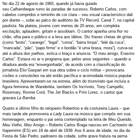
No dia 22 de agosto de 1965, quando já havia guiado
seu
Calhambeque
rumo às paradas de sucesso, Roberto Carlos, com
cabelos compridos e terninho de cor clara – seu visual característico dali
por diante –, sobe ao palco do auditório da TV Record, Canal 7, na capital
paulista. Na plateia, jovens com menos de 20 anos, em completa
excitação, aplaudem, gritam e assobiam. O cantor apanha uma flor no
chão, olha para o público e a leva aos lábios. Diz frases cheias de gírias
(como “broto”, “carango”, “legal”, “coroa”, “barra limpa”, “lelé da cuca”,
“mancada”, “pão”, “papo firme” e o bordão “é uma brasa, mora”), curva-se
até a altura dos joelhos, estica o braço e anuncia: “O meu amigo, Erasmo
Carlos”. Estava no ar o programa que, pelos anos seguintes – quando a
ditadura ainda era “envergonhada”, de acordo com a classificação do
jornalista Elio Gaspari em sua obra sobre o ciclo militar – provocaria
cisões e convulsões na até então pacífica e acomodada música popular
brasileira. Apresentaram-se na estreia, além do triunvirato que incluía a
figura feminina de Wanderléa, também Os Incríveis, Tony Campello,
Rosemary, Ronnie Cord, The Jet Blacks e Prini Lorez, o cantor que
gravara
La Bamba
.
Quarto e último filho do relojoeiro Robertino e da costureira Laura – que
mais tarde ele promoveria a
Lady Laura
na música que compôs em sua
homenagem, enquanto o pai seria contemplado na letra de
Meu Querido,
Meu Velho, Meu Amigo
– Roberto Carlos Braga nasceu em Cachoeiro do
Itapemirim (ES) em 19 de abril de 1939. Aos 6 anos de idade, no dia da
Festa de São Pedro, padroeiro da cidade, sofre grave fratura na perna