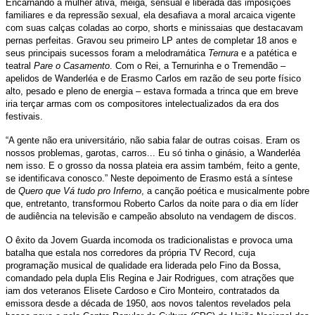
Encarnando a mulher ativa, meiga, sensual e liberada das imposições
familiares e da repressão sexual, ela desafiava a moral arcaica vigente
com suas calças coladas ao corpo, shorts e minissaias que destacavam
pernas perfeitas. Gravou seu primeiro LP antes de completar 18 anos e
seus principais sucessos foram a melodramática
Ternura
e a patética e
teatral
Pare o Casamento
. Com o Rei, a Ternurinha e o Tremendão –
apelidos de Wanderléa e de Erasmo Carlos em razão de seu porte físico
alto, pesado e pleno de energia – estava formada a trinca que em breve
iria terçar armas com os compositores intelectualizados da era dos
festivais.
“A gente não era universitário, não sabia falar de outras coisas. Eram os
nossos problemas, garotas, carros... Eu só tinha o ginásio, a Wanderléa
nem isso. E o grosso da nossa plateia era assim também, feito a gente,
se identificava conosco.” Neste depoimento de Erasmo está a síntese
de
Quero que Vá tudo pro Inferno
, a canção poética e musicalmente pobre
que, entretanto, transformou Roberto Carlos da noite para o dia em líder
de audiência na televisão e campeão absoluto na vendagem de discos.
O êxito da Jovem Guarda incomoda os tradicionalistas e provoca uma
batalha que estala nos corredores da própria TV Record, cuja
programação musical de qualidade era liderada pelo Fino da Bossa,
comandado pela dupla Elis Regina e Jair Rodrigues, com atrações que
iam dos veteranos Elisete Cardoso e Ciro Monteiro, contratados da
emissora desde a década de 1950, aos novos talentos revelados pela