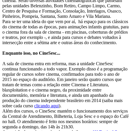
cinema. Serão diversas atividades cinematográficas que passeiam
pelas unidades Belenzinho, Bom Retiro, Campo Limpo, Carmo,
Centro de Pesquisa e Formação, Consolação, Interlagos, Osasco,
Pinheiros, Pompeia, Santana, Santo Amaro e Vila Mariana.
Para se ter uma ideia do que vem por aí, há espaço para os clássicos
do cinema de todas as épocas, para animações infantis gratuitas, para
o cinema fora da sala de cinema - em piscinas, coberturas de prédios
e teatros, por exemplo -, e ainda para cursos e debates voltados à
intersecção entre a sétima arte e outras áreas do conhecimento.
Enquanto isso, no CineSesc...
A sala de cinema entra em reforma, mas a unidade CineSesc
continua funcionando a todo vapor. Exemplo disso é a programação
regular de cursos sobre cinema, confirmados para todo o ano de
2015 no espaço do auditório. Em janeiro serão quatro cursos que
tratam de temas como a relação entre Cinema e Literatura,
blaxploitation e o cinema negro, da proximidade entre
documentário, memória e literatura, e ainda um apanhado da
produção do cinema independente brasileiro em 2014 (saiba mais
sobre cada curso
clicando aqui
).
Além dos cursos, o CineSesc mantém o funcionamento dos serviços
da Central de Atendimento, Bilheteria, Loja Sesc e o espaço do Café
no hall. O atendimento é feito nos mesmos horários: sempre de
segunda a domingo, das 14h às 21h30.