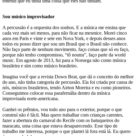
entendi que eu tinha uma coisa que eles não tinham.
Sou músico improvisador
A percussão é a orquestra dos sonhos. E a música me ensina que
cada vez mais sei menos, para não ficar na mesmice. Morei cinco
anos em Paris e vinte e sete em Nova York, e depois desses anos
todos eu posso dizer que sou um Brasil que o Brasil não conhece.
Não faço parte de nenhum movimento, faço coisas que só eu faço,
porque não tenho compromisso, “tô noutra”, faço parte da world
music. Em agosto de 2013, fui para a Noruega não como música
brasileira e sim como músico brasileiro.
Imagina você que a revista Down Beat, que dá o conceito do melhor
do ano, não tinha categoria de percussão. Ela foi criada por causa de
nós, músicos brasileiros, tendo Airton Moreira e eu como pioneiros.
Conseguimos colocar essa parafernália dentro da música
improvisada norte-americana.
Ganhei os prêmios, vou todo ano para o exterior, porque o que
construí não é fácil. Mas quero trabalhar com crianças carentes,
fazer a abertura do carnaval do Recife com os batuqueiros do
maracatu, uma coisa que estava desaparecendo. Esse tipo de
trabalho me interessa, porque o que plantei lá fora está lá. Eu quero