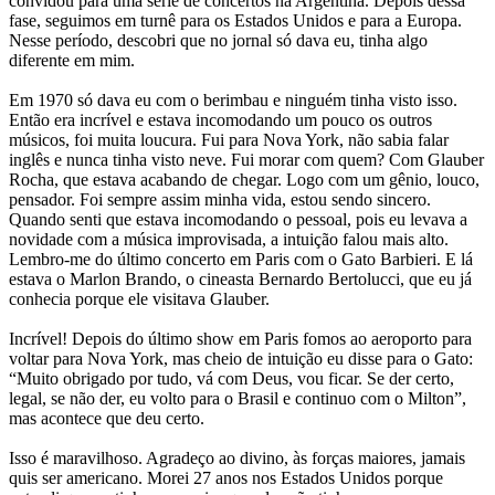
convidou para uma série de concertos na Argentina. Depois dessa
fase, seguimos em turnê para os Estados Unidos e para a Europa.
Nesse período, descobri que no jornal só dava eu, tinha algo
diferente em mim.
Em 1970 só dava eu com o berimbau e ninguém tinha visto isso.
Então era incrível e estava incomodando um pouco os outros
músicos, foi muita loucura. Fui para Nova York, não sabia falar
inglês e nunca tinha visto neve. Fui morar com quem? Com Glauber
Rocha, que estava acabando de chegar. Logo com um gênio, louco,
pensador. Foi sempre assim minha vida, estou sendo sincero.
Quando senti que estava incomodando o pessoal, pois eu levava a
novidade com a música improvisada, a intuição falou mais alto.
Lembro-me do último concerto em Paris com o Gato Barbieri. E lá
estava o Marlon Brando, o cineasta Bernardo Bertolucci, que eu já
conhecia porque ele visitava Glauber.
Incrível! Depois do último show em Paris fomos ao aeroporto para
voltar para Nova York, mas cheio de intuição eu disse para o Gato:
“Muito obrigado por tudo, vá com Deus, vou ficar. Se der certo,
legal, se não der, eu volto para o Brasil e continuo com o Milton”,
mas acontece que deu certo.
Isso é maravilhoso. Agradeço ao divino, às forças maiores, jamais
quis ser americano. Morei 27 anos nos Estados Unidos porque