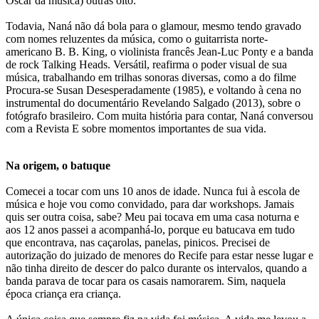
Oscar da música) outras oito.
Todavia, Naná não dá bola para o glamour, mesmo tendo gravado
com nomes reluzentes da música, como o guitarrista norte-
americano B. B. King, o violinista francês Jean-Luc Ponty e a banda
de rock Talking Heads. Versátil, reafirma o poder visual de sua
música, trabalhando em trilhas sonoras diversas, como a do filme
Procura-se Susan Desesperadamente (1985), e voltando à cena no
instrumental do documentário Revelando Salgado (2013), sobre o
fotógrafo brasileiro. Com muita história para contar, Naná conversou
com a Revista E sobre momentos importantes de sua vida.
Na origem, o batuque
Comecei a tocar com uns 10 anos de idade. Nunca fui à escola de
música e hoje vou como convidado, para dar workshops. Jamais
quis ser outra coisa, sabe? Meu pai tocava em uma casa noturna e
aos 12 anos passei a acompanhá-lo, porque eu batucava em tudo
que encontrava, nas caçarolas, panelas, pinicos. Precisei de
autorização do juizado de menores do Recife para estar nesse lugar e
não tinha direito de descer do palco durante os intervalos, quando a
banda parava de tocar para os casais namorarem. Sim, naquela
época criança era criança.