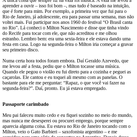
A única coisa que sempre fiz na vida foi música. A vida me levou a
aprender a ouvir – isso foi bom –, mas tudo é baseado na intuição,
que é forte para mim. Por exemplo, a primeira vez que fui para o
Rio de Janeiro, já adolescente, era para passar uma semana, mas não
voltei mais. Fui participar nos anos 1960 do festival “O Brasil canta
no Rio”. Lá conheci o Milton Nascimento e disse que tinha vindo
do Recife para tocar com ele, que não acreditou e me olhou
estranho. Lembro bem: era uma sexta-feira e ele estava dando uma
festa em casa. Logo na segunda-feira o Milton iria começar a gravar
seu primeiro disco.
Numa certa hora todos foram embora. Daí Geraldo Azevedo, que
me levou até a festa, pediu que o Milton tocasse uma música.
Quando ele pegou o violão eu fui direto para a cozinha e peguei as
caçarolas. Ele cantou e eu toquei ali mesmo com as panelas. O
bastante para ele me perguntar: “Rapaz, o que você vai fazer na
segunda-feira?”. Daí, pronto. Eu já estava empregado.
Passaporte carimbado
Meu pai faleceu muito cedo e eu fiquei sozinho no meio do mundo,
mas nunca me desesperei ou procurei emprego, porque sempre
aparecia alguma coisa. Eu estava no Rio de Janeiro tocando com o
Milton, veio o Gato Barbieri – saxofonista argentino – e me