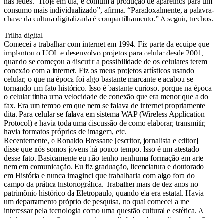
nas redes. “Hoje em dia, é comum a produção de aparelhos para um
consumo mais individualizado”, afirma. “Paradoxalmente, a palavra-
chave da cultura digitalizada é compartilhamento.” A seguir, trechos.
Trilha digital
Comecei a trabalhar com internet em 1994. Fiz parte da equipe que
implantou o UOL e desenvolvo projetos para celular desde 2001,
quando se começou a discutir a possibilidade de os celulares terem
conexão com a internet. Fiz os meus projetos artísticos usando
celular, o que na época foi algo bastante marcante e acabou se
tornando um fato histórico. Isso é bastante curioso, porque na época
o celular tinha uma velocidade de conexão que era menor que a do
fax. Era um tempo em que nem se falava de internet propriamente
dita. Para celular se falava em sistema WAP (Wireless Application
Protocol) e havia toda uma discussão de como elaborar, transmitir,
havia formatos próprios de imagem, etc.
Recentemente, o Ronaldo Bressane [escritor, jornalista e editor]
disse que nós somos jovens há pouco tempo. Isso é um atestado
desse fato. Basicamente eu não tenho nenhuma formação em arte
nem em comunicação. Eu fiz graduação, licenciatura e doutorado
em História e nunca imaginei que trabalharia com algo fora do
campo da prática historiográfica. Trabalhei mais de dez anos no
patrimônio histórico da Eletropaulo, quando ela era estatal. Havia
um departamento próprio de pesquisa, no qual comecei a me
interessar pela tecnologia como uma questão cultural e estética. A