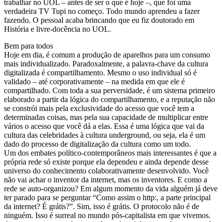
trabalhar no UOL – antes de ser o que é hoje –, que foi uma
verdadeira TV Tupi no começo. Todo mundo aprendeu a fazer
fazendo. O pessoal acaba brincando que eu fiz doutorado em
História e livre-docência no UOL.
Bem para todos
Hoje em dia, é comum a produção de aparelhos para um consumo
mais individualizado. Paradoxalmente, a palavra-chave da cultura
digitalizada é compartilhamento. Mesmo o uso individual só é
validado – até corporativamente – na medida em que ele é
compartilhado. Com toda a sua perversidade, é um sistema primeiro
elaborado a partir da lógica do compartilhamento, e a reputação não
se constrói mais pela exclusividade do acesso que você tem a
determinadas coisas, mas pela sua capacidade de multiplicar entre
vários o acesso que você dá a elas. Essa é uma lógica que vai da
cultura das celebridades à cultura underground, ou seja, ela é um
dado do processo de digitalização da cultura como um todo.
Um dos embates político-contemporâneos mais interessantes é que a
própria rede só existe porque ela dependeu e ainda depende desse
universo do conhecimento colaborativamente desenvolvido. Você
não vai achar o inventor da internet, mas os inventores. E como a
rede se auto-organizou? Em algum momento da vida alguém já deve
ter parado para se perguntar “Como assim o http:, a parte principal
da internet? É grátis?”. Sim, isso é grátis. O protocolo não é de
ninguém. Isso é surreal no mundo pós-capitalista em que vivemos.