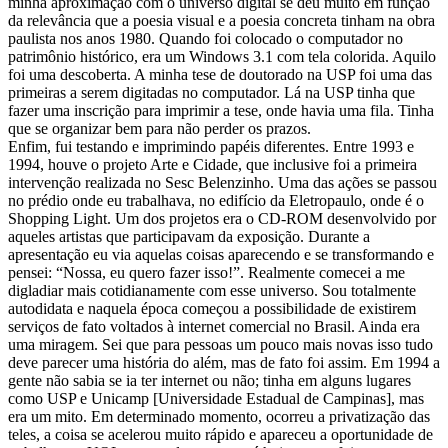
minha aproximação com o universo digital se deu muito em função
da relevância que a poesia visual e a poesia concreta tinham na obra
paulista nos anos 1980. Quando foi colocado o computador no
patrimônio histórico, era um Windows 3.1 com tela colorida. Aquilo
foi uma descoberta. A minha tese de doutorado na USP foi uma das
primeiras a serem digitadas no computador. Lá na USP tinha que
fazer uma inscrição para imprimir a tese, onde havia uma fila. Tinha
que se organizar bem para não perder os prazos.
Enfim, fui testando e imprimindo papéis diferentes. Entre 1993 e
1994, houve o projeto Arte e Cidade, que inclusive foi a primeira
intervenção realizada no Sesc Belenzinho. Uma das ações se passou
no prédio onde eu trabalhava, no edifício da Eletropaulo, onde é o
Shopping Light. Um dos projetos era o CD-ROM desenvolvido por
aqueles artistas que participavam da exposição. Durante a
apresentação eu via aquelas coisas aparecendo e se transformando e
pensei: “Nossa, eu quero fazer isso!”. Realmente comecei a me
digladiar mais cotidianamente com esse universo. Sou totalmente
autodidata e naquela época começou a possibilidade de existirem
serviços de fato voltados à internet comercial no Brasil. Ainda era
uma miragem. Sei que para pessoas um pouco mais novas isso tudo
deve parecer uma história do além, mas de fato foi assim. Em 1994 a
gente não sabia se ia ter internet ou não; tinha em alguns lugares
como USP e Unicamp [Universidade Estadual de Campinas], mas
era um mito. Em determinado momento, ocorreu a privatização das
teles, a coisa se acelerou muito rápido e apareceu a oportunidade de