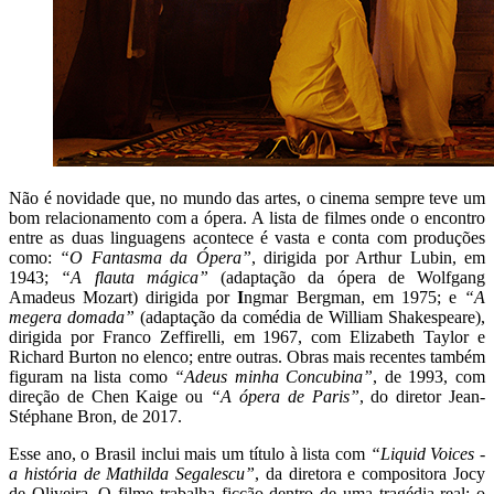
Não é novidade que, no mundo das artes, o cinema sempre teve um
bom relacionamento com a ópera. A lista de filmes onde o encontro
entre as duas linguagens acontece é vasta e conta com produções
como:
“O Fantasma da Ópera”
, dirigida por Arthur Lubin, em
1943;
“A flauta mágica”
(adaptação da ópera de Wolfgang
Amadeus Mozart) dirigida por
I
ngmar Bergman, em 1975; e
“A
megera domada”
(adaptação da comédia de William Shakespeare),
dirigida por Franco Zeffirelli, em 1967, com Elizabeth Taylor e
Richard Burton no elenco; entre outras. Obras mais recentes também
figuram na lista como
“Adeus minha Concubina”
, de 1993, com
direção de Chen Kaige ou
“A ópera de Paris”
, do diretor Jean-
Stéphane Bron, de 2017.
Esse ano, o Brasil inclui mais um título à lista com
“Liquid Voices -
a história de Mathilda Segalescu”
, da diretora e compositora Jocy
de Oliveira. O filme trabalha ficção dentro de uma tragédia real: o