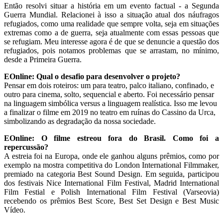
Então resolvi situar a história em um evento factual - a Segunda
Guerra Mundial. Relacionei à isso a situação atual dos náufragos
refugiados, como uma realidade que sempre volta, seja em situações
extremas como a de guerra, seja atualmente com essas pessoas que
se refugiam. Meu interesse agora é de que se denuncie a questão dos
refugiados, pois notamos problemas que se arrastam, no mínimo,
desde a Primeira Guerra.
EOnline: Qual o desafio para desenvolver o projeto?
Pensar em dois roteiros: um para teatro, palco italiano, confinado, e
outro para cinema, solto, sequencial e aberto. Foi necessário pensar
na linguagem simbólica versus a linguagem realística. Isso me levou
a finalizar o filme em 2019 no teatro em ruínas do Cassino da Urca,
simbolizando as degradação da nossa sociedade.
EOnline: O filme estreou fora do Brasil. Como foi a
repercussão?
A estreia foi na Europa, onde ele ganhou alguns prêmios, como por
exemplo na mostra competitiva do London International Filmmaker,
premiado na categoria Best Sound Design. Em seguida, participou
dos festivais Nice International Film Festival, Madrid International
Film Festial e Polish International Film Festival (Varseovia)
recebendo os prêmios Best Score, Best Set Design e Best Music
Vídeo.