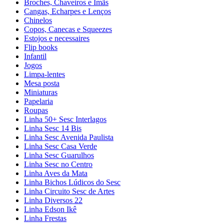
Broches, Chaveiros e Ímãs
Cangas, Echarpes e Lenços
Chinelos
Copos, Canecas e Squeezes
Estojos e necessaires
Flip books
Infantil
Jogos
Limpa-lentes
Mesa posta
Miniaturas
Papelaria
Roupas
Linha 50+ Sesc Interlagos
Linha Sesc 14 Bis
Linha Sesc Avenida Paulista
Linha Sesc Casa Verde
Linha Sesc Guarulhos
Linha Sesc no Centro
Linha Aves da Mata
Linha Bichos Lúdicos do Sesc
Linha Circuito Sesc de Artes
Linha Diversos 22
Linha Edson Ikê
Linha Frestas