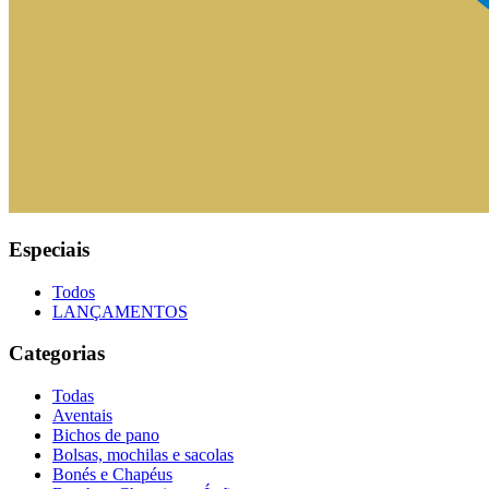
Especiais
Todos
LANÇAMENTOS
Categorias
Todas
Aventais
Bichos de pano
Bolsas, mochilas e sacolas
Bonés e Chapéus