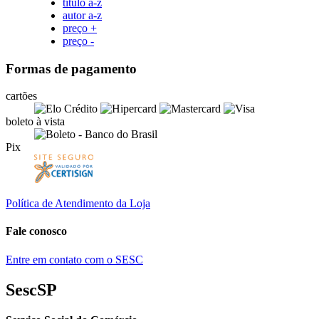
título a-z
autor a-z
preço +
preço -
Formas de pagamento
cartões
boleto à vista
Pix
Política de Atendimento da Loja
Fale conosco
Entre em contato com o SESC
SescSP