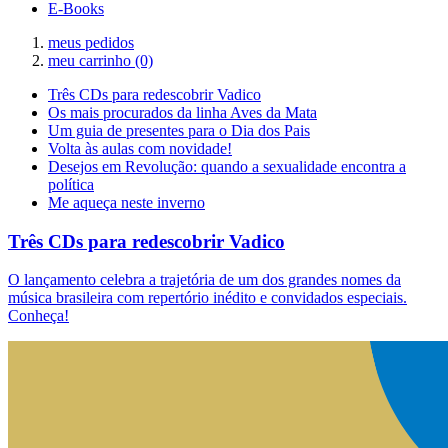
E-Books
meus pedidos
meu carrinho
(0)
Três CDs para redescobrir Vadico
Os mais procurados da linha Aves da Mata
Um guia de presentes para o Dia dos Pais
Volta às aulas com novidade!
Desejos em Revolução: quando a sexualidade encontra a
política
Me aqueça neste inverno
Três CDs para redescobrir Vadico
O lançamento celebra a trajetória de um dos grandes nomes da
música brasileira com repertório inédito e convidados especiais.
Conheça!