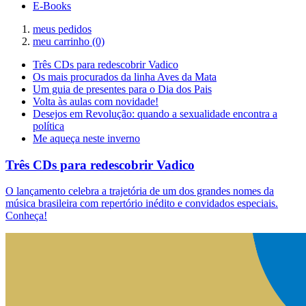
E-Books
meus pedidos
meu carrinho
(0)
Três CDs para redescobrir Vadico
Os mais procurados da linha Aves da Mata
Um guia de presentes para o Dia dos Pais
Volta às aulas com novidade!
Desejos em Revolução: quando a sexualidade encontra a
política
Me aqueça neste inverno
Três CDs para redescobrir Vadico
O lançamento celebra a trajetória de um dos grandes nomes da
música brasileira com repertório inédito e convidados especiais.
Conheça!