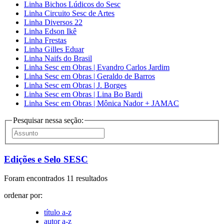
Linha Bichos Lúdicos do Sesc
Linha Circuito Sesc de Artes
Linha Diversos 22
Linha Edson Ikê
Linha Frestas
Linha Gilles Eduar
Linha Naifs do Brasil
Linha Sesc em Obras | Evandro Carlos Jardim
Linha Sesc em Obras | Geraldo de Barros
Linha Sesc em Obras | J. Borges
Linha Sesc em Obras | Lina Bo Bardi
Linha Sesc em Obras | Mônica Nador + JAMAC
Pesquisar nessa seção:
Edições e Selo SESC
Foram encontrados 11 resultados
ordenar por:
título a-z
autor a-z