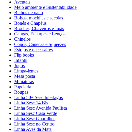
Aventais
Meio ambiente e Sustentabilidade
Bichos de pano
Bolsas, mochilas e sacolas
Bonés e Chapéus
Broches, Chaveiros e Ímãs
Cangas, Echarpes e Lenços
Chinelos
Copos, Canecas e Squeezes
Estojos e necessaires
Flip books
Infantil
Jogos
Limpa-lentes
Mesa posta
Miniaturas
Papelaria
Roupas
Linha 50+ Sesc Interlagos
Linha Sesc 14 Bis
Linha Sesc Avenida Paulista
Linha Sesc Casa Verde
Linha Sesc Guarulhos
Linha Sesc no Centro
Linha Aves da Mata