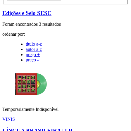
Edições e Selo SESC
Foram encontrados 3 resultados
ordenar por:
título a-z
autor a-z
preço +
preço -
Temporariamente Indisponível
VINIS
LÍNGUA BRASILEIRA | LP