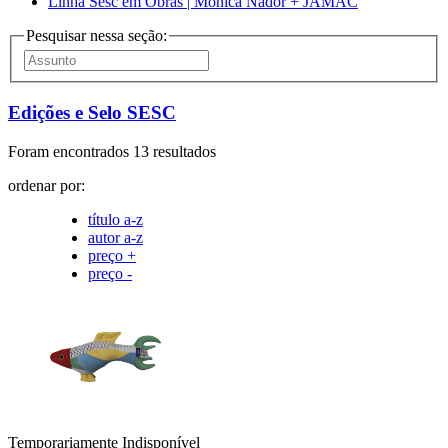
Linha Sesc em Obras | Mônica Nador + JAMAC
Pesquisar nessa seção:
Edições e Selo SESC
Foram encontrados 13 resultados
ordenar por:
título a-z
autor a-z
preço +
preço -
Temporariamente Indisponível