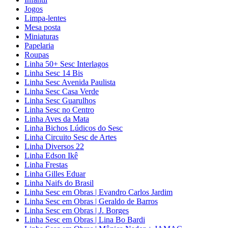
Jogos
Limpa-lentes
Mesa posta
Miniaturas
Papelaria
Roupas
Linha 50+ Sesc Interlagos
Linha Sesc 14 Bis
Linha Sesc Avenida Paulista
Linha Sesc Casa Verde
Linha Sesc Guarulhos
Linha Sesc no Centro
Linha Aves da Mata
Linha Bichos Lúdicos do Sesc
Linha Circuito Sesc de Artes
Linha Diversos 22
Linha Edson Ikê
Linha Frestas
Linha Gilles Eduar
Linha Naifs do Brasil
Linha Sesc em Obras | Evandro Carlos Jardim
Linha Sesc em Obras | Geraldo de Barros
Linha Sesc em Obras | J. Borges
Linha Sesc em Obras | Lina Bo Bardi