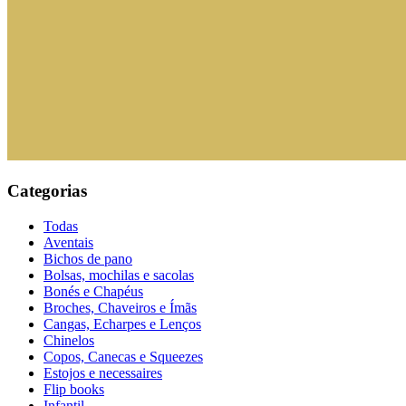
Categorias
Todas
Aventais
Bichos de pano
Bolsas, mochilas e sacolas
Bonés e Chapéus
Broches, Chaveiros e Ímãs
Cangas, Echarpes e Lenços
Chinelos
Copos, Canecas e Squeezes
Estojos e necessaires
Flip books
Infantil