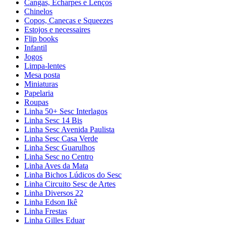
Cangas, Echarpes e Lenços
Chinelos
Copos, Canecas e Squeezes
Estojos e necessaires
Flip books
Infantil
Jogos
Limpa-lentes
Mesa posta
Miniaturas
Papelaria
Roupas
Linha 50+ Sesc Interlagos
Linha Sesc 14 Bis
Linha Sesc Avenida Paulista
Linha Sesc Casa Verde
Linha Sesc Guarulhos
Linha Sesc no Centro
Linha Aves da Mata
Linha Bichos Lúdicos do Sesc
Linha Circuito Sesc de Artes
Linha Diversos 22
Linha Edson Ikê
Linha Frestas
Linha Gilles Eduar