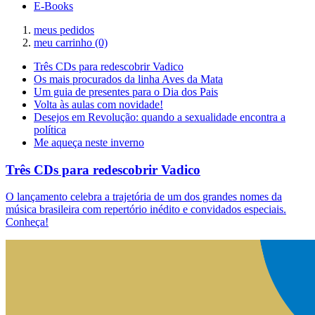
E-Books
meus pedidos
meu carrinho
(0)
Três CDs para redescobrir Vadico
Os mais procurados da linha Aves da Mata
Um guia de presentes para o Dia dos Pais
Volta às aulas com novidade!
Desejos em Revolução: quando a sexualidade encontra a
política
Me aqueça neste inverno
Três CDs para redescobrir Vadico
O lançamento celebra a trajetória de um dos grandes nomes da
música brasileira com repertório inédito e convidados especiais.
Conheça!