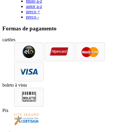
título a-z
autor a-z
preço +
preço -
Formas de pagamento
cartões
boleto à vista
Pix