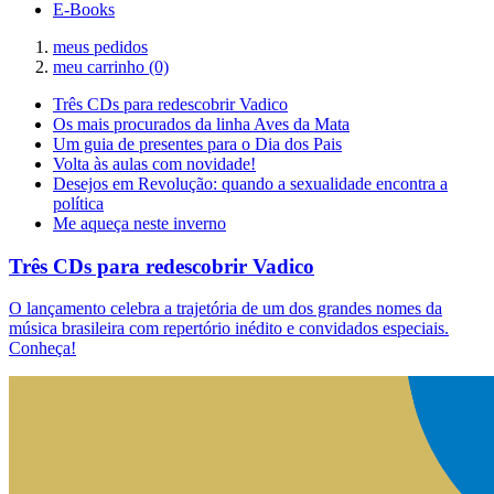
E-Books
meus pedidos
meu carrinho
(0)
Três CDs para redescobrir Vadico
Os mais procurados da linha Aves da Mata
Um guia de presentes para o Dia dos Pais
Volta às aulas com novidade!
Desejos em Revolução: quando a sexualidade encontra a
política
Me aqueça neste inverno
Três CDs para redescobrir Vadico
O lançamento celebra a trajetória de um dos grandes nomes da
música brasileira com repertório inédito e convidados especiais.
Conheça!