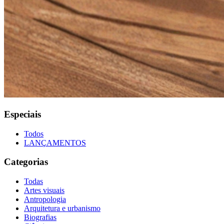
Especiais
Todos
LANÇAMENTOS
Categorias
Todas
Artes visuais
Antropologia
Arquitetura e urbanismo
Biografias