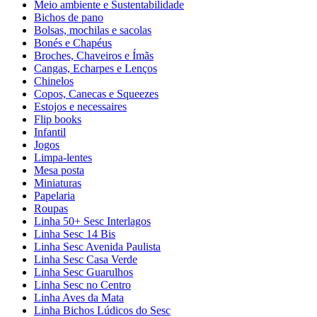
Meio ambiente e Sustentabilidade
Bichos de pano
Bolsas, mochilas e sacolas
Bonés e Chapéus
Broches, Chaveiros e Ímãs
Cangas, Echarpes e Lenços
Chinelos
Copos, Canecas e Squeezes
Estojos e necessaires
Flip books
Infantil
Jogos
Limpa-lentes
Mesa posta
Miniaturas
Papelaria
Roupas
Linha 50+ Sesc Interlagos
Linha Sesc 14 Bis
Linha Sesc Avenida Paulista
Linha Sesc Casa Verde
Linha Sesc Guarulhos
Linha Sesc no Centro
Linha Aves da Mata
Linha Bichos Lúdicos do Sesc