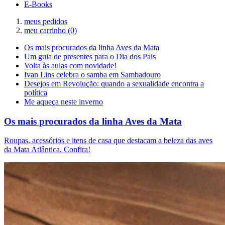
E-Books
meus pedidos
meu carrinho
(0)
Os mais procurados da linha Aves da Mata
Um guia de presentes para o Dia dos Pais
Volta às aulas com novidade!
Ivan Lins celebra o samba em Sambadouro
Desejos em Revolução: quando a sexualidade encontra a
política
Me aqueça neste inverno
Os mais procurados da linha Aves da Mata
Roupas, acessórios e itens de casa que destacam a beleza das aves
da Mata Atlântica. Confira!