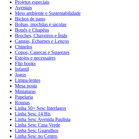
Projetos especiais
Aventais
Meio ambiente e Sustentabilidade
Bichos de pano
Bolsas, mochilas e sacolas
Bonés e Chapéus
Broches, Chaveiros e Ímãs
Cangas, Echarpes e Lenços
Chinelos
Copos, Canecas e Squeezes
Estojos e necessaires
Flip books
Infantil
Jogos
Limpa-lentes
Mesa posta
Miniaturas
Papelaria
Roupas
Linha 50+ Sesc Interlagos
Linha Sesc 14 Bis
Linha Sesc Avenida Paulista
Linha Sesc Casa Verde
Linha Sesc Guarulhos
Linha Sesc no Centro