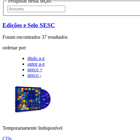
Pesquisar nessa seção:
Edições e Selo SESC
Foram encontrados 37 resultados
ordenar por:
título a-z
autor a-z
preço +
preço -
Temporariamente Indisponível
CDs