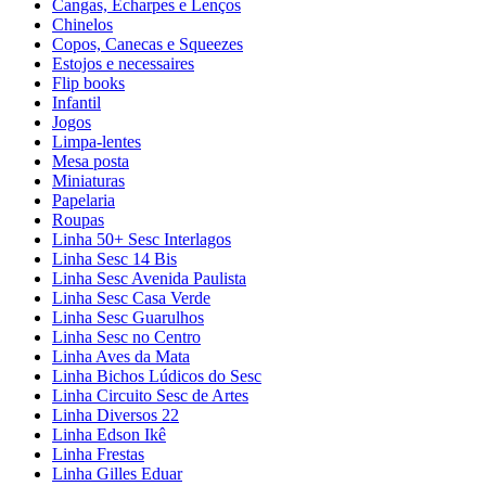
Cangas, Echarpes e Lenços
Chinelos
Copos, Canecas e Squeezes
Estojos e necessaires
Flip books
Infantil
Jogos
Limpa-lentes
Mesa posta
Miniaturas
Papelaria
Roupas
Linha 50+ Sesc Interlagos
Linha Sesc 14 Bis
Linha Sesc Avenida Paulista
Linha Sesc Casa Verde
Linha Sesc Guarulhos
Linha Sesc no Centro
Linha Aves da Mata
Linha Bichos Lúdicos do Sesc
Linha Circuito Sesc de Artes
Linha Diversos 22
Linha Edson Ikê
Linha Frestas
Linha Gilles Eduar